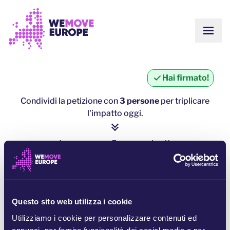
Vai al contenuto principale
Vai al footer
MOST
SU DI NOI
COMUNITÀ
AGGIORNAMENTI
Hai firmato!
VITTORIE
Campagne
SQUADRA
Condividi la petizione con
3 persone
per triplicare
LAVORA CON NOI
l'impatto oggi.
Unisciti
COME CI FINANZIAMO
CONTATTACI
1 persona = ∼ 5 persone in più
DONA
clicca qui per condividere
CONDIVIDI SU WHATSAPP
Questo sito web utilizza i cookie
Utilizziamo i cookie per personalizzare contenuti ed
CONDIVIDI SU FACEBOOK