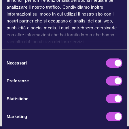
annunci, per fornire funzionalità dei social media e per
analizzare il nostro traffico. Condividiamo inoltre
informazioni sul modo in cui utilizzi il nostro sito con i
CONDIVIDI SU BLUESKY
nostri partner che si occupano di analisi dei dati web,
pubblicità e social media, i quali potrebbero combinarle
CONDIVIDI SU INSTAGRAM
con altre informazioni che hai fornito loro o che hanno
raccolto dal tuo utilizzo dei loro servizi.
CONDIVIDI TRAMITE E-MAIL
S
Necessari
e
COPIA
l
e
Preferenze
z
i
SALTA QUESTO PASSAGGIO
o
Statistiche
n
e
Marketing
d
e