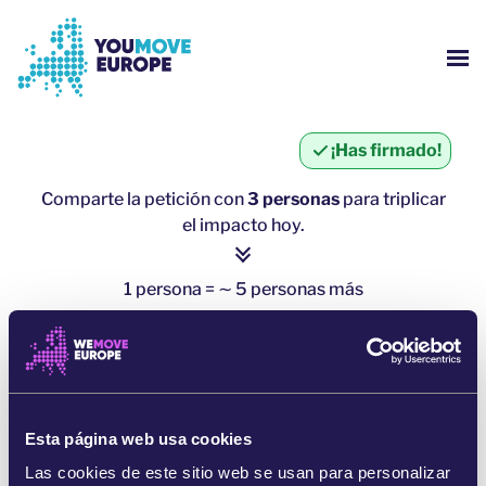
Ir al contenido principal
Saltar al pie de página
MOS
¿QUIÉNES SOMOS?
¡Has firmado!
CAMPAÑAS
Comparte la petición con
3 personas
para triplicar
el impacto hoy.
INICIAR SESIÓN
1 persona = ∼ 5 personas más
AYUDA
haz clic aquí para compartir
COMPARTE POR WHATSAPP
Esta página web usa cookies
COMPARTE EN FACEBOOK
Las cookies de este sitio web se usan para personalizar