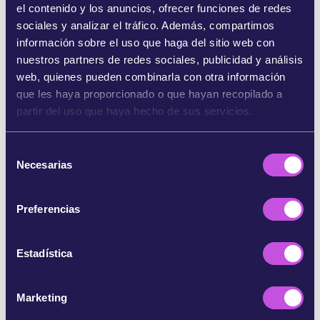
el contenido y los anuncios, ofrecer funciones de redes
sociales y analizar el tráfico. Además, compartimos
SHARE ON BLUESKY
información sobre el uso que haga del sitio web con
nuestros partners de redes sociales, publicidad y análisis
COMPARTE EN INSTAGRAM
web, quienes pueden combinarla con otra información
que les haya proporcionado o que hayan recopilado a
partir del uso que haya hecho de sus servicios.
COMPARTE POR EMAIL
S
COPIAR
Necesarias
e
l
e
Preferencias
c
SALTARSE ESTE PASO
c
i
Estadística
ó
n
Marketing
d