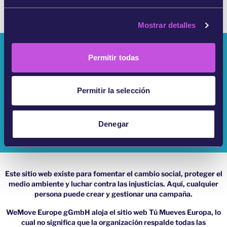
e
c
Mostrar detalles
o
n
¿Quiénes Somos?
s
Permitir todas
e
Campañas
n
t
Permitir la selección
Iniciar Sesión
i
m
Ayuda
i
Denegar
e
Impressum
n
t
o
Este sitio web existe para fomentar el cambio social, proteger el
medio ambiente y luchar contra las injusticias. Aquí, cualquier
persona puede crear y gestionar una campaña.
WeMove Europe gGmbH aloja el sitio web Tú Mueves Europa, lo
cual no significa que la organización respalde todas las