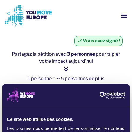
Aller au contenu principal
Passer à la navigation en pied de page
AFF
QUI SOMMES NOUS ?
Vous avez signé !
CAMPAGNES YOUMOVE
Partagez la pétition avec
3 personnes
pour tripler
votre impact aujourd'hui
S'IDENTIFIER
1 personne = ∼ 5 personnes de plus
AIDE
cliquez ici pour partager
PARTAGER SUR WHATSAPP
Ce site web utilise des cookies.
PARTAGER SUR FACEBOOK
Les cookies nous permettent de personnaliser le contenu