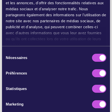
et les annonces, d'offrir des fonctionnalités relatives aux
médias sociaux et d'analyser notre trafic. Nous
BLUESKY À VOS ABONNÉS
partageons également des informations sur l'utilisation de
notre site avec nos partenaires de médias sociaux, de
PARTAGER LA STORY SUR INSTAGRAM
publicité et d'analyse, qui peuvent combiner celles-ci
avec d'autres informations que vous leur avez fournies
ou qu'ils ont collectées lors de votre utilisation de leurs
PARTAGER PAR EMAIL
services.
S
COPIER
Nécessaires
é
l
e
Préférences
c
PASSER CETTE ÉTAPE
t
i
Statistiques
o
n
Marketing
d