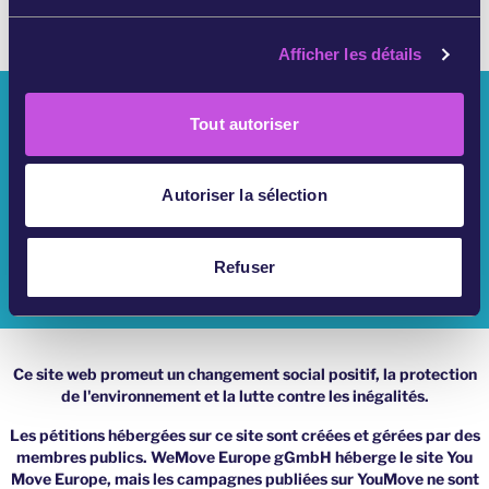
u
c
Afficher les détails
o
n
Qui Sommes Nous ?
s
Tout autoriser
e
Campagnes YouMove
n
t
Autoriser la sélection
S'Identifier
e
m
Aide
e
Refuser
n
Impressum
t
Ce site web promeut un changement social positif, la protection
de l'environnement et la lutte contre les inégalités.
Les pétitions hébergées sur ce site sont créées et gérées par des
membres publics. WeMove Europe gGmbH héberge le site You
Move Europe, mais les campagnes publiées sur YouMove ne sont