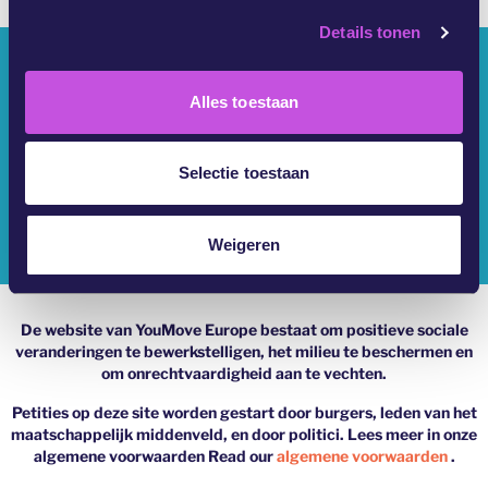
s
Details tonen
s
Wie Zijn We?
e
l
Alles toestaan
YouMove Campagnes
e
c
Inloggen
t
Selectie toestaan
i
Hulp
e
Weigeren
Impressum
De website van YouMove Europe bestaat om positieve sociale
veranderingen te bewerkstelligen, het milieu te beschermen en
om onrechtvaardigheid aan te vechten.
Petities op deze site worden gestart door burgers, leden van het
maatschappelijk middenveld, en door politici. Lees meer in onze
algemene voorwaarden Read our
algemene voorwaarden
.