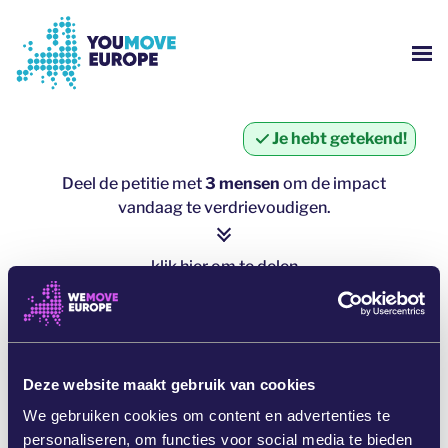
Ga naar voettekstnavigatie
Ga naar de hoofdinhoud
WE
WIE ZIJN WE?
Je hebt getekend!
YOUMOVE CAMPAGNES
Deel de petitie met
3 mensen
om de impact
vandaag te verdrievoudigen.
INLOGGEN
klik hier om te delen
HULP
click here to share
DEEL VIA WHATSAPP
Deze website maakt gebruik van cookies
We gebruiken cookies om content en advertenties te
DEEL OP FACEBOOK
personaliseren, om functies voor social media te bieden