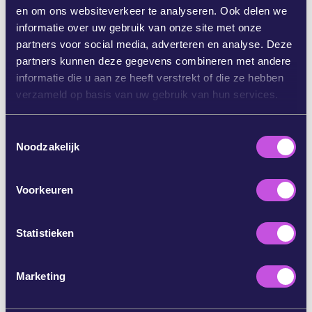
en om ons websiteverkeer te analyseren. Ook delen we
DEEL OP BLUESKY
informatie over uw gebruik van onze site met onze
partners voor social media, adverteren en analyse. Deze
partners kunnen deze gegevens combineren met andere
DEEL OP INSTAGRAM
informatie die u aan ze heeft verstrekt of die ze hebben
verzameld op basis van uw gebruik van hun services.
DEEL VIA E-MAIL
T
Noodzakelijk
o
KOPIEER
e
s
Voorkeuren
t
e
SLA DEZE STAP OVER
m
Statistieken
m
i
Marketing
n
g