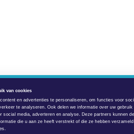
e Zijn We?
YouMove Campagnes
Inloggen
Hulp
Impres
ik van cookies
ontent en advertenties te personaliseren, om functies voor soci
ieve sociale veranderingen te bewerkstelligen, het milieu te besc
erkeer te analyseren. Ook delen we informatie over uw gebruik
or social media, adverteren en analyse. Deze partners kunnen 
an het maatschappelijk middenveld, en door politici. Lees meer in
ormatie die u aan ze heeft verstrekt of die ze hebben verzameld
Officiële WeMove Europe-campagnes vind je hier
es.