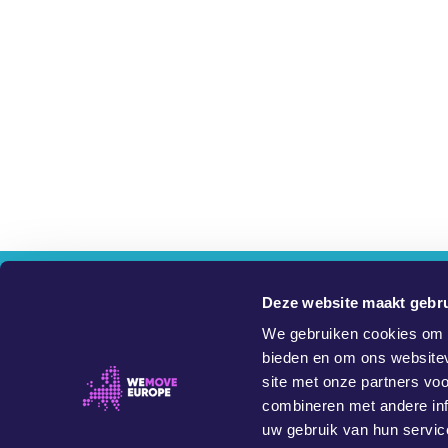
Wi
Deze website maakt gebru
We gebruiken cookies om c
De website van YouMove Europe bestaat om posit
bieden en om ons websitev
site met onze partners vo
Petities op deze site worden gestart door burgers, leden v
combineren met andere inf
uw gebruik van hun servic