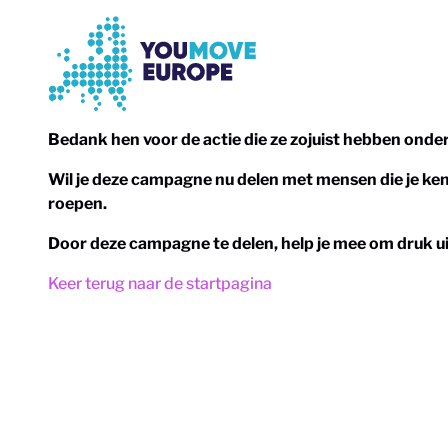
Ga naar voettekstnavigatie
Ga naar de hoofdinhoud
Bedank hen voor de actie die ze zojuist hebben ond
Wil je deze campagne nu delen met mensen die je kent
roepen.
Door deze campagne te delen, help je mee om druk ui
Keer terug naar de startpagina