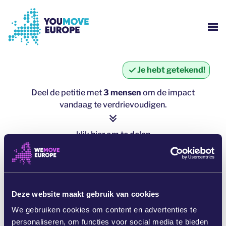
Ga naar voettekstnavigatie
Ga naar de hoofdinhoud
WE
WIE ZIJN WE?
Je hebt getekend!
YOUMOVE CAMPAGNES
Deel de petitie met
3 mensen
om de impact
vandaag te verdrievoudigen.
INLOGGEN
klik hier om te delen
HULP
click here to share
DEEL VIA WHATSAPP
Deze website maakt gebruik van cookies
We gebruiken cookies om content en advertenties te
DEEL OP FACEBOOK
personaliseren, om functies voor social media te bieden