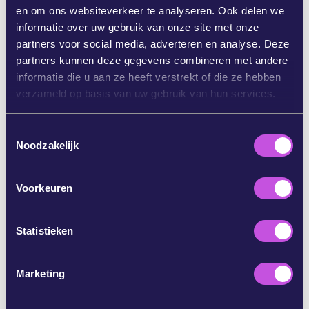
en om ons websiteverkeer te analyseren. Ook delen we
DEEL OP BLUESKY
informatie over uw gebruik van onze site met onze
partners voor social media, adverteren en analyse. Deze
partners kunnen deze gegevens combineren met andere
DEEL OP INSTAGRAM
informatie die u aan ze heeft verstrekt of die ze hebben
verzameld op basis van uw gebruik van hun services.
DEEL VIA E-MAIL
T
Noodzakelijk
o
KOPIEER
e
s
Voorkeuren
t
e
SLA DEZE STAP OVER
m
Statistieken
m
i
Marketing
n
g