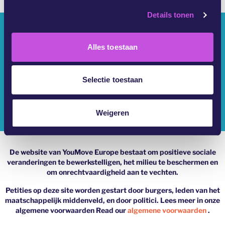
s
Details tonen
s
Wie Zijn We?
e
l
Alles toestaan
YouMove Campagnes
e
c
Inloggen
t
Selectie toestaan
i
Hulp
e
Weigeren
Impressum
De website van YouMove Europe bestaat om positieve sociale
veranderingen te bewerkstelligen, het milieu te beschermen en
om onrechtvaardigheid aan te vechten.
Petities op deze site worden gestart door burgers, leden van het
maatschappelijk middenveld, en door politici. Lees meer in onze
algemene voorwaarden Read our
algemene voorwaarden
.