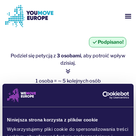
Przejdź do głównej treści
Przejdź do stopki
PO
KIM JESTEŚMY?
Podpisano!
KAMPANIE YOUMOVE
Podziel się petycją z
3 osobami
, aby potroić wpływ
dzisiaj.
ZALOGUJ SIĘ
1 osoba = ∼ 5 kolejnych osób
POMOC
kliknij tutaj, aby udostępnić
UDOSTĘPNIJ NA WHATSAPPIE
Niniejsza strona korzysta z plików cookie
UDOSTĘPNIJ NA FACEBOOKU
Wykorzystujemy pliki cookie do spersonalizowania treści