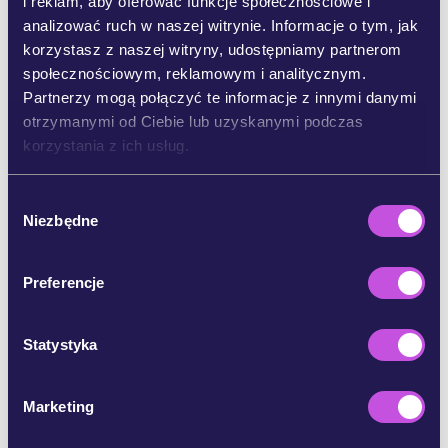
i reklam, aby oferować funkcje społecznościowe i
analizować ruch w naszej witrynie. Informacje o tym, jak
UDOSTĘPNIJ NA BLUESKY
korzystasz z naszej witryny, udostępniamy partnerom
społecznościowym, reklamowym i analitycznym.
Partnerzy mogą połączyć te informacje z innymi danymi
UDOSTĘPNIJ NA INSTAGRAMIE
otrzymanymi od Ciebie lub uzyskanymi podczas
korzystania z ich usług.
UDOSTĘPNIJ E-MAILEM
W
Niezbędne
y
KOPIUJ
b
ó
Preferencje
r
POMIŃ KROK
z
g
Statystyka
o
d
Marketing
y