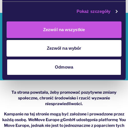
Pokaż szczegóły
Kim Jesteśmy?
Zezwól na wszystkie
Kampanie YouMove
Zaloguj Się
Zezwól na wybór
Pomoc
Odmowa
Impressum
Ta strona powstała, żeby promować pozytywne zmiany
społeczne, chronić środowisko i rzucić wyzwanie
niesprawiedliwości.
Kampanie na tej stronie mogą być założone i prowadzone przez
każdą osobę. WeMove Europe gGmbH udostępnia platformę You
Move Europe, jednak nie jest to jednoznaczne z poparciem tych