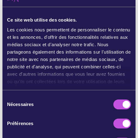
votre impact aujourd'hui
Ce site web utilise des cookies.
1 personne = ∼ 5 personnes de plus
Les cookies nous permettent de personnaliser le contenu
cliquez ici pour partager
et les annonces, d'offrir des fonctionnalités relatives aux
médias sociaux et d'analyser notre trafic. Nous
PARTAGER SUR WHATSAPP
partageons également des informations sur l'utilisation de
notre site avec nos partenaires de médias sociaux, de
publicité et d'analyse, qui peuvent combiner celles-ci
PARTAGER SUR FACEBOOK
avec d'autres informations que vous leur avez fournies
ou qu'ils ont collectées lors de votre utilisation de leurs
services.
BLUESKY À VOS ABONNÉS
S
Nécessaires
é
PARTAGER LA STORY SUR INSTAGRAM
l
e
Préférences
c
PARTAGER PAR EMAIL
t