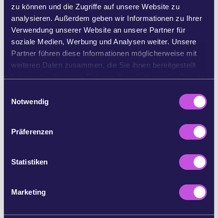
zu können und die Zugriffe auf unsere Website zu
analysieren. Außerdem geben wir Informationen zu Ihrer
AUF BLUESKY TEILEN
Verwendung unserer Website an unsere Partner für
soziale Medien, Werbung und Analysen weiter. Unsere
PER E-MAIL TEILEN
Partner führen diese Informationen möglicherweise mit
weiteren Daten zusammen, die Sie ihnen bereitgestellt
haben oder die sie im Rahmen Ihrer Nutzung der Dienste
KOPIEREN
gesammelt haben.
E
Notwendig
i
n
DIESEN SCHRITT ÜBERSPRINGEN
w
Präferenzen
i
l
l
Statistiken
i
g
Marketing
u
n