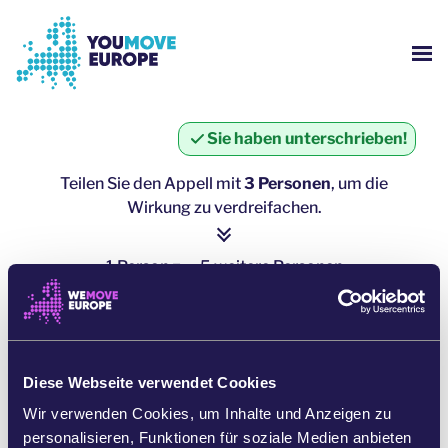
Gehen Sie zum Hauptinhalt
Zur Fußzeilennavigation springen
WE
WER SIND WIR?
Sie haben unterschrieben!
YOUMOVE-KAMPAGNEN
Teilen Sie den Appell mit
3 Personen
, um die
Wirkung zu verdreifachen.
ANMELDEN
1 Person = ∼ 5 weitere Personen
HILFE
hier klicken zum Teilen
AUF WHATSAPP TEILEN
Diese Webseite verwendet Cookies
Wir verwenden Cookies, um Inhalte und Anzeigen zu
AUF FACEBOOK TEILEN
personalisieren, Funktionen für soziale Medien anbieten