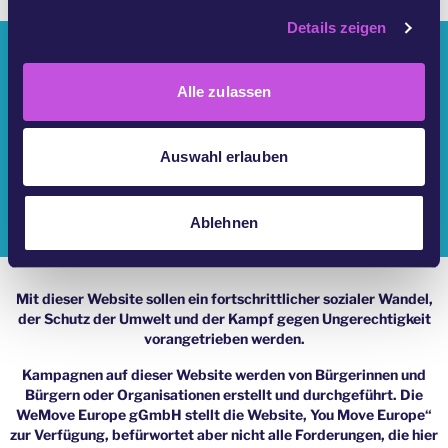
g
Details zeigen
s
Wer Sind Wir?
a
u
Alle zulassen
YouMove-Kampagnen
s
w
Anmelden
a
Auswahl erlauben
h
Hilfe
l
Ablehnen
Impressum
Mit dieser Website sollen ein fortschrittlicher sozialer Wandel,
der Schutz der Umwelt und der Kampf gegen Ungerechtigkeit
vorangetrieben werden.
Kampagnen auf dieser Website werden von Bürgerinnen und
Bürgern oder Organisationen erstellt und durchgeführt. Die
WeMove Europe gGmbH stellt die Website, You Move Europe“
zur Verfügung, befürwortet aber nicht alle Forderungen, die hier