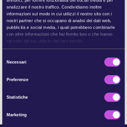
annunci, per fornire funzionalità dei social media e per
analizzare il nostro traffico. Condividiamo inoltre
informazioni sul modo in cui utilizzi il nostro sito con i
CONDIVIDI SU BLUESKY
nostri partner che si occupano di analisi dei dati web,
pubblicità e social media, i quali potrebbero combinarle
CONDIVIDI SU INSTAGRAM
con altre informazioni che hai fornito loro o che hanno
raccolto dal tuo utilizzo dei loro servizi.
CONDIVIDI TRAMITE E-MAIL
S
Necessari
e
COPIA
l
e
Preferenze
z
i
SALTA QUESTO PASSAGGIO
o
Statistiche
n
e
Marketing
d
e