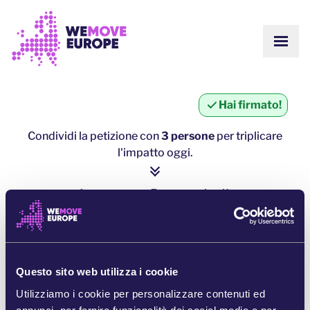
Vai al contenuto principale
Vai al footer
MOST
SU DI NOI
COMUNITÀ
AGGIORNAMENTI
Hai firmato!
VITTORIE
Campagne
SQUADRA
Condividi la petizione con
3 persone
per triplicare
LAVORA CON NOI
l'impatto oggi.
Unisciti
COME CI FINANZIAMO
CONTATTACI
1 persona = ∼ 5 persone in più
DONA
clicca qui per condividere
CONDIVIDI SU WHATSAPP
Questo sito web utilizza i cookie
Utilizziamo i cookie per personalizzare contenuti ed
CONDIVIDI SU FACEBOOK