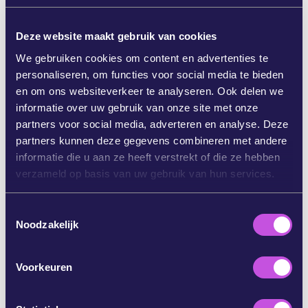
Deel de petitie met
3 mensen
om de impact
vandaag te verdrievoudigen.
Deze website maakt gebruik van cookies
We gebruiken cookies om content en advertenties te
klik hier om te delen
personaliseren, om functies voor social media te bieden
en om ons websiteverkeer te analyseren. Ook delen we
click here to share
informatie over uw gebruik van onze site met onze
partners voor social media, adverteren en analyse. Deze
DEEL VIA WHATSAPP
partners kunnen deze gegevens combineren met andere
informatie die u aan ze heeft verstrekt of die ze hebben
DEEL OP FACEBOOK
verzameld op basis van uw gebruik van hun services.
T
DEEL OP BLUESKY
Noodzakelijk
o
e
s
DEEL VIA E-MAIL
Voorkeuren
t
e
KOPIEER