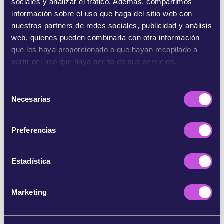
sociales y analizar el tráfico. Además, compartimos
información sobre el uso que haga del sitio web con
SHARE ON BLUESKY
nuestros partners de redes sociales, publicidad y análisis
web, quienes pueden combinarla con otra información
que les haya proporcionado o que hayan recopilado a
COMPARTE POR EMAIL
partir del uso que haya hecho de sus servicios.
COPIAR
S
Necesarias
e
l
SALTARSE ESTE PASO
e
Preferencias
c
c
i
Estadística
ó
n
Marketing
d
e
c