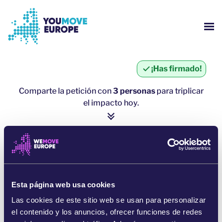
Ir al contenido principal
Saltar al pie de página
MOS
¿QUIÉNES SOMOS?
¡Has firmado!
CAMPAÑAS
Comparte la petición con
3 personas
para triplicar
el impacto hoy.
INICIAR SESIÓN
1 persona = ∼ 5 personas más
AYUDA
haz clic aquí para compartir
COMPARTE POR WHATSAPP
Esta página web usa cookies
Las cookies de este sitio web se usan para personalizar
COMPARTE EN FACEBOOK
el contenido y los anuncios, ofrecer funciones de redes