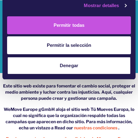
Mostrar detalles
o
¿Quiénes Somos?
n
s
Campañas
Permitir todas
e
n
Iniciar Sesión
t
Permitir la selección
Ayuda
i
m
Impressum
i
Denegar
e
n
Este sitio web existe para fomentar el cambio social, proteger el
t
medio ambiente y luchar contra las injusticias. Aquí, cualquier
o
persona puede crear y gestionar una campaña.
WeMove Europe gGmbH aloja el sitio web Tú Mueves Europa, lo
cual no significa que la organización respalde todas las
campañas que aparecen en dicho sitio. Para más información,
echa un vistazo a Read our
nuestras condiciones
.