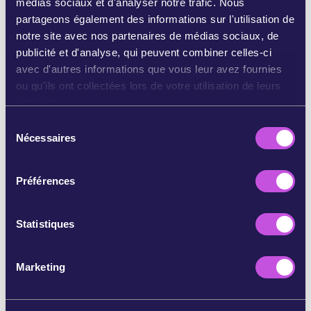
médias sociaux et d'analyser notre trafic. Nous
partageons également des informations sur l'utilisation de
BLUESKY À VOS ABONNÉS
notre site avec nos partenaires de médias sociaux, de
publicité et d'analyse, qui peuvent combiner celles-ci
avec d'autres informations que vous leur avez fournies
PARTAGER PAR EMAIL
ou qu'ils ont collectées lors de votre utilisation de leurs
services.
COPIER
S
Nécessaires
é
l
PASSER CETTE ÉTAPE
e
Préférences
c
t
i
Statistiques
o
n
Marketing
d
u
c