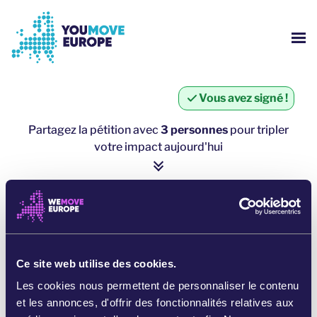
Aller au contenu principal
Passer à la navigation en pied de page
AFF
QUI SOMMES NOUS ?
Vous avez signé !
CAMPAGNES YOUMOVE
Partagez la pétition avec
3 personnes
pour tripler
votre impact aujourd'hui
S'IDENTIFIER
1 personne = ∼ 5 personnes de plus
AIDE
cliquez ici pour partager
PARTAGER SUR WHATSAPP
Ce site web utilise des cookies.
Les cookies nous permettent de personnaliser le contenu
PARTAGER SUR FACEBOOK
et les annonces, d'offrir des fonctionnalités relatives aux