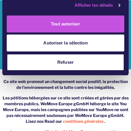
Afficher les détails
o
Qui Sommes Nous ?
n
s
Campagnes YouMove
Tout autoriser
e
n
S'Identifier
t
Autoriser la sélection
Aide
e
m
Impressum
e
Refuser
n
t
Ce site web promeut un changement social positif, la protection
de l'environnement et la lutte contre les inégalités.
Les pétitions hébergées sur ce site sont créées et gérées par des
membres publics. WeMove Europe gGmbH héberge le site You
Move Europe, mais les campagnes publiées sur YouMove ne sont
pas nécessairement soutenues par WeMove Europe gGmbH.
Lisez nos Read our
conditions générales
.