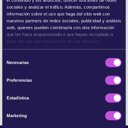
el contenido y los anuncios, ofrecer funciones de redes
sociales y analizar el tráfico. Además, compartimos
información sobre el uso que haga del sitio web con
SHARE ON BLUESKY
nuestros partners de redes sociales, publicidad y análisis
web, quienes pueden combinarla con otra información
COMPARTE EN INSTAGRAM
que les haya proporcionado o que hayan recopilado a
partir del uso que haya hecho de sus servicios.
COMPARTE POR EMAIL
S
Necesarias
e
COPIAR
l
e
Preferencias
c
c
SALTARSE ESTE PASO
i
Estadística
ó
n
Marketing
d
e