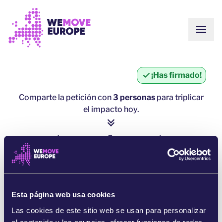
Ir al contenido principal
Saltar al pie de página
MOST
SOBRE NOSOTROS
COMUNIDAD
ACTUALIZACIONES
¡Has firmado!
VICTORIAS
Campañas
EQUIPO
Comparte la petición con
3 personas
para triplicar
ÚNETE AL EQUIPO
el impacto hoy.
Únete a nuestra comunidad
CÓMO NOS FINANCIAMOS
CONTACTO
1 persona = ∼ 5 personas más
DONA
haz clic aquí para compartir
COMPARTE POR WHATSAPP
Esta página web usa cookies
Las cookies de este sitio web se usan para personalizar
COMPARTE EN FACEBOOK