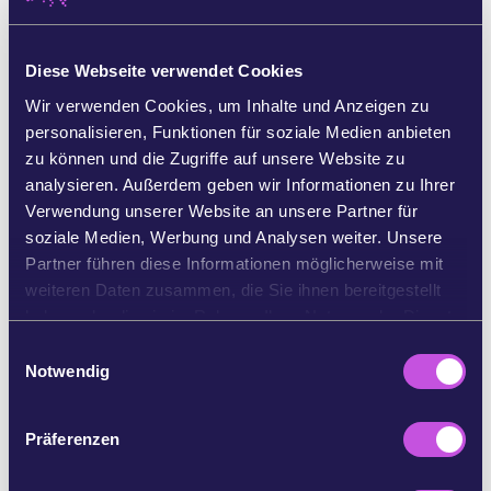
Teilen Sie den Appell mit
3 Personen
, um die
Wirkung zu verdreifachen.
Diese Webseite verwendet Cookies
Wir verwenden Cookies, um Inhalte und Anzeigen zu
1 Person = ∼ 5 weitere Personen
personalisieren, Funktionen für soziale Medien anbieten
zu können und die Zugriffe auf unsere Website zu
hier klicken zum Teilen
analysieren. Außerdem geben wir Informationen zu Ihrer
Verwendung unserer Website an unsere Partner für
AUF WHATSAPP TEILEN
soziale Medien, Werbung und Analysen weiter. Unsere
Partner führen diese Informationen möglicherweise mit
weiteren Daten zusammen, die Sie ihnen bereitgestellt
AUF FACEBOOK TEILEN
haben oder die sie im Rahmen Ihrer Nutzung der Dienste
gesammelt haben.
E
Notwendig
AUF BLUESKY TEILEN
i
n
w
Präferenzen
PER E-MAIL TEILEN
i
l