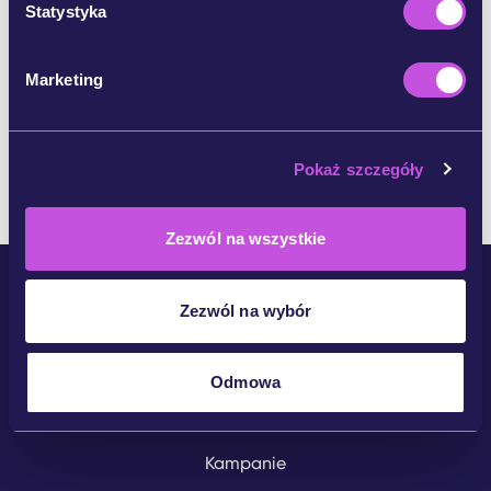
g
Statystyka
o
d
Marketing
POMIŃ KROK
y
Pokaż szczegóły
Zezwól na wszystkie
Zezwól na wybór
Odmowa
Społeczność
Kampanie