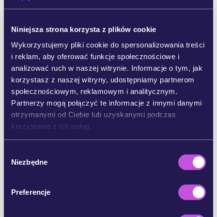
Podziel się petycją z
3 osobami
, aby potroić wpływ
dzisiaj.
Niniejsza strona korzysta z plików cookie
Wykorzystujemy pliki cookie do spersonalizowania treści
1 osoba = ∼ 5 kolejnych osób
i reklam, aby oferować funkcje społecznościowe i
kliknij tutaj, aby udostępnić
analizować ruch w naszej witrynie. Informacje o tym, jak
korzystasz z naszej witryny, udostępniamy partnerom
UDOSTĘPNIJ NA WHATSAPPIE
społecznościowym, reklamowym i analitycznym.
Partnerzy mogą połączyć te informacje z innymi danymi
otrzymanymi od Ciebie lub uzyskanymi podczas
UDOSTĘPNIJ NA FACEBOOKU
korzystania z ich usług.
W
UDOSTĘPNIJ NA BLUESKY
Niezbędne
y
b
UDOSTĘPNIJ E-MAILEM
ó
Preferencje
r
z
KOPIUJ