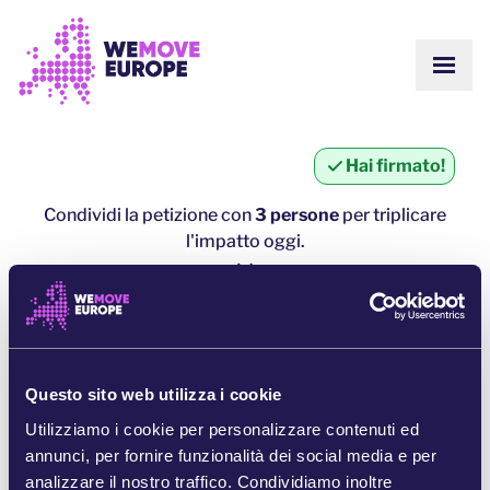
Vai al contenuto principale
Vai al footer
MOST
SU DI NOI
COMUNITÀ
AGGIORNAMENTI
Hai firmato!
VITTORIE
Campagne
SQUADRA
Condividi la petizione con
3 persone
per triplicare
LAVORA CON NOI
l'impatto oggi.
Unisciti
COME CI FINANZIAMO
CONTATTACI
1 persona = ∼ 5 persone in più
DONA
clicca qui per condividere
Questo sito web utilizza i cookie
CONDIVIDI SU WHATSAPP
Utilizziamo i cookie per personalizzare contenuti ed
annunci, per fornire funzionalità dei social media e per
CONDIVIDI SU FACEBOOK
analizzare il nostro traffico. Condividiamo inoltre