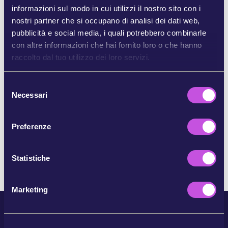
informazioni sul modo in cui utilizzi il nostro sito con i
nostri partner che si occupano di analisi dei dati web,
CONDIVIDI SU BLUESKY
pubblicità e social media, i quali potrebbero combinarle
con altre informazioni che hai fornito loro o che hanno
raccolto dal tuo utilizzo dei loro servizi.
CONDIVIDI TRAMITE E-MAIL
S
COPIA
Necessari
e
l
e
Preferenze
SALTA QUESTO PASSAGGIO
z
i
o
Statistiche
n
e
Marketing
d
e
l