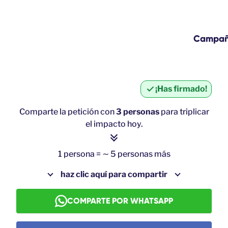
Campa
¡Has firmado!
Comparte la petición con
3 personas
para triplicar
el impacto hoy.
1 persona = ∼ 5 personas más
haz clic aquí para compartir
COMPARTE POR WHATSAPP