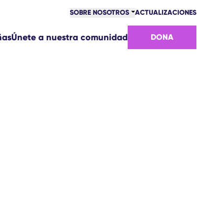
SOBRE NOSOTROS
ACTUALIZACIONES
COMUNIDAD
ñas
Únete a nuestra comunidad
DONA
VICTORIAS
EQUIPO
ÚNETE AL EQUIPO
CÓMO NOS FINANCIAMOS
CONTACTO