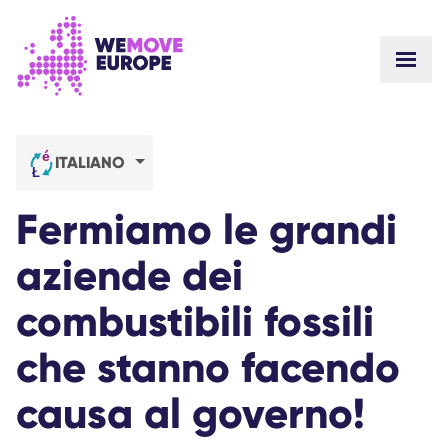
Vai al contenuto principale
Vai al footer
MOST
SU DI NOI
COMUNITÀ
AGGIORNAMENTI
ITALIANO
VITTORIE
Campagne
SQUADRA
Fermiamo le grandi
LAVORA CON NOI
Unisciti
COME CI FINANZIAMO
aziende dei
CONTATTACI
DONA
combustibili fossili
che stanno facendo
causa al governo!