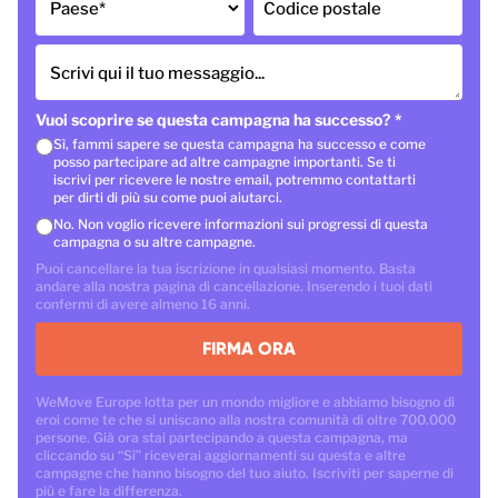
Paese
*
Codice postale
Scrivi qui il tuo messaggio...
Vuoi scoprire se questa campagna ha successo?
*
Sì, fammi sapere se questa campagna ha successo e come
posso partecipare ad altre campagne importanti. Se ti
iscrivi per ricevere le nostre email, potremmo contattarti
per dirti di più su come puoi aiutarci.
No. Non voglio ricevere informazioni sui progressi di questa
campagna o su altre campagne.
Puoi cancellare la tua iscrizione in qualsiasi momento. Basta
andare alla nostra pagina di cancellazione. Inserendo i tuoi dati
confermi di avere almeno 16 anni.
FIRMA ORA
WeMove Europe lotta per un mondo migliore e abbiamo bisogno di
eroi come te che si uniscano alla nostra comunità di oltre 700.000
persone. Già ora stai partecipando a questa campagna, ma
cliccando su “Sì” riceverai aggiornamenti su questa e altre
campagne che hanno bisogno del tuo aiuto. Iscriviti per saperne di
più e fare la differenza.