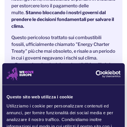
per estorcere loro il pagamento delle
multe.
Stanno bloccando i nostri governi dal
prendere le decisioni fondamentali per salvare il
clima.
Questo pericoloso trattato sui combustibili
fossili, ufficialmente chiamato "Energy Charter
Treaty" più che mai obsoleto, e risale a un periodo
in cui i governi negavano i rischi sul clima.
Eppure,
le aziende dei combustibili fossili vi si
[3]
aggrappano per salvare i loro sporchi profitti.
Ma salvare i profitti significa portare in tribunale i
governi che osano mettere al primo posto le
persone e il pianeta. E se le aziende vinceranno, i
Questo sito web utilizza i cookie
governi dovranno pagare loro i risarcimenti con i
Utilizziamo i cookie per personalizzare contenuti ed
nostri soldi pubblici.
Soldi pubblici che
annunci, per fornire funzionalità dei social media e per
potrebbero essere usati per investimenti
analizzare il nostro traffico. Condividiamo inoltre
ecologici, istruzione e sanità, anziché continuare
informazioni sul modo in cui utilizzi il nostro sito con i