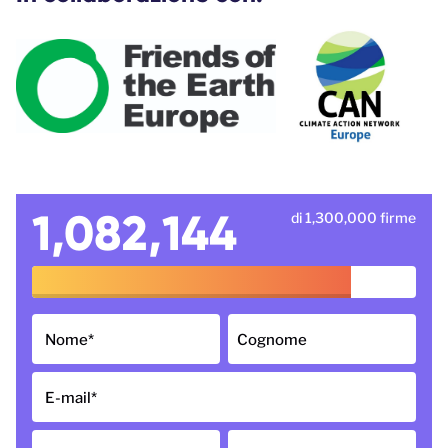
1,082,144
di 1,300,000 firme
Nome
*
Cognome
E-mail
*