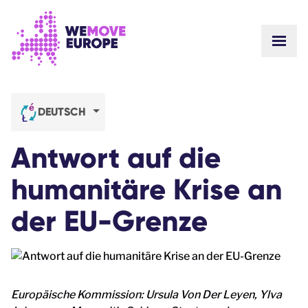
Gehen Sie zum Hauptinhalt
Zur Fußzeilennavigation springen
WEBS
ZU UNS
GEMEINSCHAFT
NEUIGKEITEN
DEUTSCH
ERFOLGE
Unsere Kampagnen
TEAM
Antwort auf die
STELLENANGEBOTE
Machen Sie mit
WIE WIR UNS FINANZIEREN
humanitäre Krise an
KONTAKTE
SPENDEN
der EU-Grenze
Europäische Kommission: Ursula Von Der Leyen, Ylva