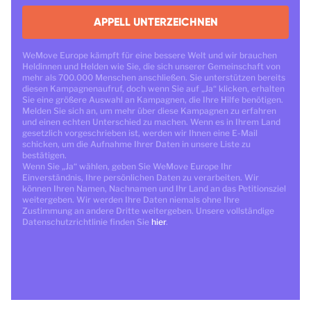
APPELL UNTERZEICHNEN
WeMove Europe kämpft für eine bessere Welt und wir brauchen
Heldinnen und Helden wie Sie, die sich unserer Gemeinschaft von
mehr als 700.000 Menschen anschließen. Sie unterstützen bereits
diesen Kampagnenaufruf, doch wenn Sie auf „Ja“ klicken, erhalten
Sie eine größere Auswahl an Kampagnen, die Ihre Hilfe benötigen.
Melden Sie sich an, um mehr über diese Kampagnen zu erfahren
und einen echten Unterschied zu machen. Wenn es in Ihrem Land
gesetzlich vorgeschrieben ist, werden wir Ihnen eine E-Mail
schicken, um die Aufnahme Ihrer Daten in unsere Liste zu
bestätigen.
Wenn Sie „Ja“ wählen, geben Sie WeMove Europe Ihr
Einverständnis, Ihre persönlichen Daten zu verarbeiten. Wir
können Ihren Namen, Nachnamen und Ihr Land an das Petitionsziel
weitergeben. Wir werden Ihre Daten niemals ohne Ihre
Zustimmung an andere Dritte weitergeben. Unsere vollständige
Datenschutzrichtlinie finden Sie
hier
.