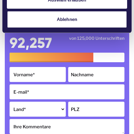
h
https://www.facebook.com/gminamichalowo/photos/
a.798278960239937/4694452160622578/
l
Ablehnen
92,257
von 125,000 Unterschriften
Vorname
*
Nachname
E-mail
*
Land
*
PLZ
Ihre Kommentare