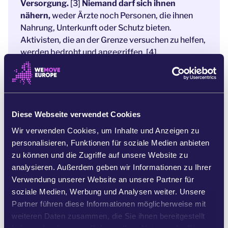
Versorgung.
[3]
Niemand darf sich ihnen
nähern,
weder Ärzte noch Personen, die ihnen
Nahrung, Unterkunft oder Schutz bieten.
Aktivisten, die an der Grenze versuchen zu helfen,
werden bedroht und angegriffen. [4]
Und während sich unsere Staatsoberhäupter
zurücklehnen und zusehen, wie sich diese
humanitäre Krise entfaltet,
gibt es eine Sache,
die sie dazu bringen könnte, sich für das Richtige
Diese Webseite verwendet Cookies
einzusetzen - ein massiver öffentlicher Aufschrei
Wir verwenden Cookies, um Inhalte und Anzeigen zu
aus dem gesamten Kontinent.
personalisieren, Funktionen für soziale Medien anbieten
Die Augen der Öffentlichkeit sind gerade voll und
zu können und die Zugriffe auf unsere Website zu
ganz auf diese Krise gerichtet.
Alle
analysieren. Außerdem geben wir Informationen zu Ihrer
Nachrichtensender und Zeitungen berichten.
Verwendung unserer Website an unsere Partner für
soziale Medien, Werbung und Analysen weiter. Unsere
Wenn wir als Zivilgesellschaft allerdings
Partner führen diese Informationen möglicherweise mit
schweigen, werden die EU-Politiker*innen denken,
weiteren Daten zusammen, die Sie ihnen bereitgestellt
dass es niemanden kümmert. Aber unsere