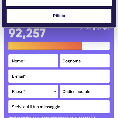
s
a.798278960239937/4694452160622578/
o
Rifiuta
92,257
di 125,000 firme
Nome
*
Cognome
E-mail
*
Paese
*
Codice postale
Scrivi qui il tuo messaggio...
Vuoi scoprire se questa campagna ha successo?
*