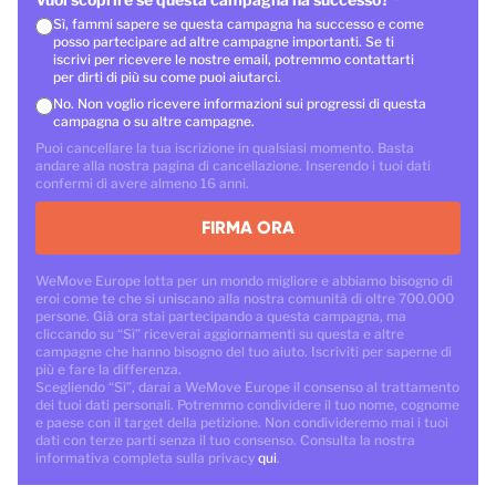
Sì, fammi sapere se questa campagna ha successo e come
posso partecipare ad altre campagne importanti. Se ti
iscrivi per ricevere le nostre email, potremmo contattarti
per dirti di più su come puoi aiutarci.
No. Non voglio ricevere informazioni sui progressi di questa
campagna o su altre campagne.
Puoi cancellare la tua iscrizione in qualsiasi momento. Basta
andare alla nostra pagina di cancellazione. Inserendo i tuoi dati
confermi di avere almeno 16 anni.
FIRMA ORA
WeMove Europe lotta per un mondo migliore e abbiamo bisogno di
eroi come te che si uniscano alla nostra comunità di oltre 700.000
persone. Già ora stai partecipando a questa campagna, ma
cliccando su “Sì” riceverai aggiornamenti su questa e altre
campagne che hanno bisogno del tuo aiuto. Iscriviti per saperne di
più e fare la differenza.
Scegliendo “Sì”, darai a WeMove Europe il consenso al trattamento
dei tuoi dati personali. Potremmo condividere il tuo nome, cognome
e paese con il target della petizione. Non condivideremo mai i tuoi
dati con terze parti senza il tuo consenso. Consulta la nostra
informativa completa sulla privacy
qui
.