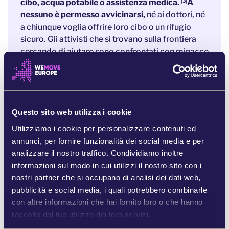
cibo, acqua potabile o assistenza medica.
A
[3]
nessuno è permesso avvicinarsi,
né ai dottori, né
a chiunque voglia offrire loro cibo o un rifugio
sicuro. Gli attivisti che si trovano sulla frontiera
cercando di aiutare sono confrontati con minacce
e aggressioni.
[4]
E mentre i nostri leader europei stanno con le
mani in mano lasciando che una nuova crisi
umanitaria prenda il suo corso,
c’è una sola cosa
Questo sito web utilizza i cookie
che potrebbe spingerli a prendere una posizione
Utilizziamo i cookie per personalizzare contenuti ed
in nome di ciò che è giusto: un enorme protesta
annunci, per fornire funzionalità dei social media e per
popolare a livello europeo
analizzare il nostro traffico. Condividiamo inoltre
informazioni sul modo in cui utilizzi il nostro sito con i
Tutti gli occhi sono puntati su questa
nostri partner che si occupano di analisi dei dati web,
situazione.
Tutti i media, nessuno escluso, stanno
pubblicità e social media, i quali potrebbero combinarle
parlando di ciò che succede alla frontiera
con altre informazioni che hai fornito loro o che hanno
esterna dell’UE.
Se noi rimaniamo in silenzio, i
raccolto dal tuo utilizzo dei loro servizi.
leader europei penseranno che ciò che sta
succedendo non importa a nessuno. Ma WeMove