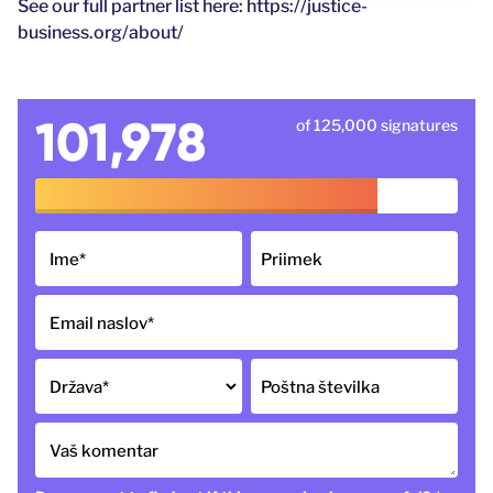
See our full partner list here: https://justice-
business.org/about/
101,978
of 125,000 signatures
Ime
*
Priimek
Email naslov
*
Država
*
Poštna številka
Vaš komentar