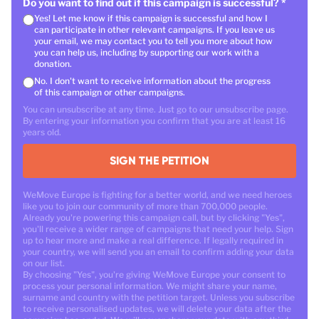
Do you want to find out if this campaign is successful?
*
Yes! Let me know if this campaign is successful and how I
can participate in other relevant campaigns. If you leave us
your email, we may contact you to tell you more about how
you can help us, including by supporting our work with a
donation.
No. I don't want to receive information about the progress
of this campaign or other campaigns.
You can unsubscribe at any time. Just go to our unsubscribe page.
By entering your information you confirm that you are at least 16
years old.
SIGN THE PETITION
WeMove Europe is fighting for a better world, and we need heroes
like you to join our community of more than 700,000 people.
Already you're powering this campaign call, but by clicking "Yes",
you'll receive a wider range of campaigns that need your help. Sign
up to hear more and make a real difference. If legally required in
your country, we will send you an email to confirm adding your data
on our list.
By choosing "Yes", you're giving WeMove Europe your consent to
process your personal information. We might share your name,
surname and country with the petition target. Unless you subscribe
to receive personalised updates, we will delete your data after the