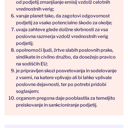
od podjetij zmanjšanje emisij vzdolž celotnih
vrednostnih verig;
varuje planet tako, da zagotovi odgovornost
podjetij za vsako potencialno škodo za okolje;
uvaja zahteve glede dolžne skrbnosti za vsa
poslovna razmerja vzdolž vrednostnih verig
podjetij;
opolnomoči ljudi, žrtve slabih poslovnih praks,
sindikate in civilno družbo, da dosežejo pravico
na sodiščih EU;
je pripravljen skozi posvetovanja in sodelovanje
z vsemi, na katere vplivajo ali bi lahko vplivale
poslovne dejavnosti, ter po potrebi pridobi
soglasjem;
organom pregona daje pooblastila za temeljito
preiskovanje in sankcioniranje podjetij.