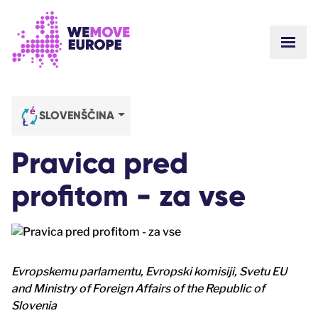
Go to main content
Skip to footer navigation
SHOW
ABOUT US
COMMUNITY
UPDATES
SLOVENŠČINA
VICTORIES
Campaigns
TEAM
Pravica pred
WORK WITH US
Join us
HOW WE ARE FUNDED
profitom - za vse
CONTACT US
DONATE
Evropskemu parlamentu, Evropski komisiji, Svetu EU
and Ministry of Foreign Affairs of the Republic of
Slovenia