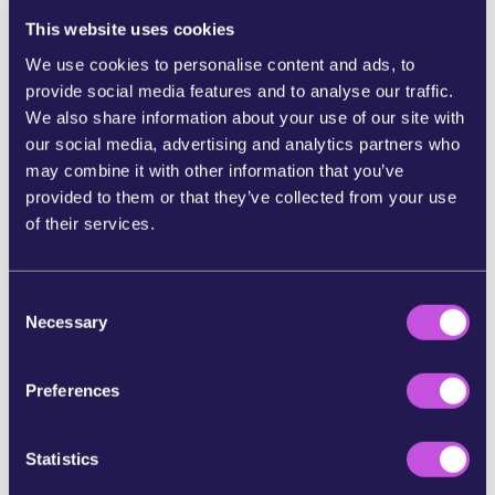
spoštovala pravice delavcev ter življenja
This website uses cookies
skupnosti, dvignila proizvajalce iz revščine, ter
We use cookies to personalise content and ads, to
omogočila uspešen razvoj našega planeta. Svet,
provide social media features and to analyse our traffic.
kjer bodo ljudje po vsem svetu lahko dosegli
We also share information about your use of our site with
pravico, če jih bodo podjetja s svojim ravnanjem
our social media, advertising and analytics partners who
oškodovala.
may combine it with other information that you’ve
S pravili, ki bodo določala odgovornost podjetij,
provided to them or that they’ve collected from your use
vsakdanji izdelki, ki jih kupujemo ali uporabljamo,
of their services.
ne bodo več omadeževani s trpljenjem in
uničenjem.
C
V začetku leta 2022 je Evropska komisija
Necessary
o
predlagala zakon, ki bo zahteve za odgovornost
n
podjetij uresničil. A to je le prvi korak k
s
Preferences
spremembi dobavnih verig, ki temeljijo na
e
izkoriščanju.
n
t
Statistics
Zdaj potrebujemo vašo pomoč, da se
S