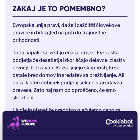
ZAKAJ JE TO POMEMBNO?
Evropska unija pravi, da želi zaščititi človekove
pravice in biti zgled na poti do trajnostne
prihodnosti.
Toda napake se vrstijo ena za drugo. Evropska
podjetja že desetletja izkoriščajo delavce, zlasti v
revnejših državah. Razseljujejo skupnosti, ki so
ostale brez domov in sredstev za preživljanje. Ali
pa za lasten dobiček podjetij sekajo starodavna
drevesa. Zato naj nam bo oproščeno, če smo
skeptični.
Ljudje in planet že predolgo plačujemo ceno za
pohlepne korporacije. In po pravici povedano,
tega imamo dovolj.
Pravičen svet je mogoč. Svet, kjer bodo podjetja