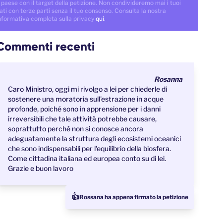
 paese con il target della petizione. Non condivideremo mai i tuoi
ati con terze parti senza il tuo consenso. Consulta la nostra
nformativa completa sulla privacy
qui
.
Commenti recenti
Rosanna
Caro Ministro, oggi mi rivolgo a lei per chiederle di
sostenere una moratoria sull'estrazione in acque
profonde, poiché sono in apprensione per i danni
irreversibili che tale attività potrebbe causare,
soprattutto perché non si conosce ancora
adeguatamente la struttura degli ecosistemi oceanici
che sono indispensabili per l'equilibrio della biosfera.
Come cittadina italiana ed europea conto su di lei.
Grazie e buon lavoro
👍
Rossana ha appena firmato la petizione