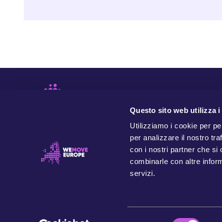
Questo sito web utilizza i
Utilizziamo i cookie per pe
per analizzare il nostro tra
con i nostri partner che si
combinarle con altre inform
servizi.
WeMove Europe è un'organizzazione indipendente e
basata su valori che si batte per dare potere alle
persone e per trasformare l'Europa in nome della nostra
comunità, delle generazioni future e del pianeta.
© 2026 WeMove Europe
S