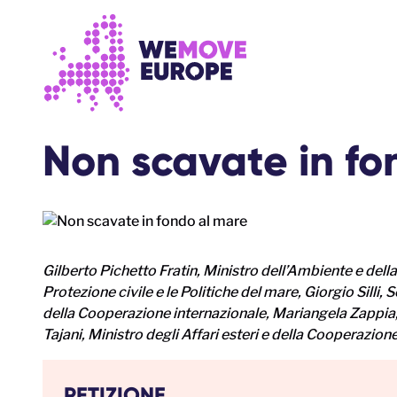
Vai al contenuto principale
Vai al footer
Non scavate in fo
Gilberto Pichetto Fratin, Ministro dell’Ambiente e dell
Protezione civile e le Politiche del mare, Giorgio Silli, 
della Cooperazione internazionale, Mariangela Zappia, 
Tajani, Ministro degli Affari esteri e della Cooperazion
PETIZIONE