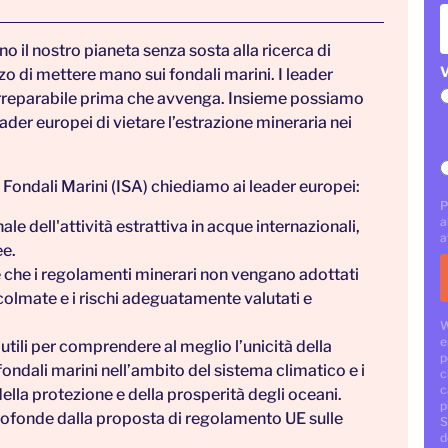
 il nostro pianeta senza sosta alla ricerca di
V
o di mettere mano sui fondali marini. I leader
 irreparabile prima che avvenga. Insieme possiamo
ader europei di vietare l’estrazione mineraria nei
i Fondali Marini (ISA) chiediamo ai leader europei:
P
a
e dell'attività estrattiva in acque internazionali,
a
ee.
e che i regolamenti minerari non vengano adottati
colmate e i rischi adeguatamente valutati e
W
e
 utili per comprendere al meglio l’unicità della
p
 fondali marini nell’ambito del sistema climatico e i
c
c
della protezione e della prosperità degli oceani.
p
rofonde dalla proposta di regolamento UE sulle
S
d