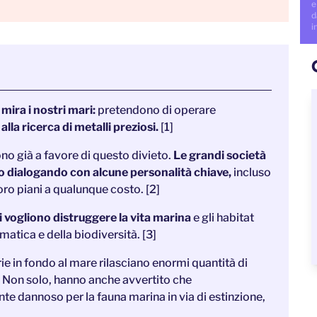
e
d
i
ira i nostri mari:
pretendono di operare
alla ricerca di metalli preziosi.
[1]
no già a favore di questo divieto.
Le grandi società
no dialogando con alcune personalità chiave,
incluso
loro piani a qualunque costo. [2]
ali vogliono distruggere la vita marina
e gli habitat
matica e della biodiversità. [3]
rie in fondo al mare rilasciano enormi quantità di
. Non solo, hanno anche avvertito che
e dannoso per la fauna marina in via di estinzione,