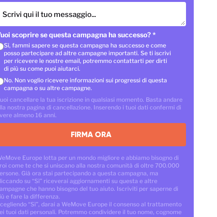
Scrivi qui il tuo messaggio...
uoi scoprire se questa campagna ha successo?
*
Sì, fammi sapere se questa campagna ha successo e come
posso partecipare ad altre campagne importanti. Se ti iscrivi
per ricevere le nostre email, potremmo contattarti per dirti
di più su come puoi aiutarci.
No. Non voglio ricevere informazioni sui progressi di questa
campagna o su altre campagne.
uoi cancellare la tua iscrizione in qualsiasi momento. Basta andare
lla nostra pagina di cancellazione. Inserendo i tuoi dati confermi di
vere almeno 16 anni.
FIRMA ORA
eMove Europe lotta per un mondo migliore e abbiamo bisogno di
roi come te che si uniscano alla nostra comunità di oltre 700.000
ersone. Già ora stai partecipando a questa campagna, ma
liccando su “Sì” riceverai aggiornamenti su questa e altre
ampagne che hanno bisogno del tuo aiuto. Iscriviti per saperne di
iù e fare la differenza.
cegliendo “Sì”, darai a WeMove Europe il consenso al trattamento
ei tuoi dati personali. Potremmo condividere il tuo nome, cognome