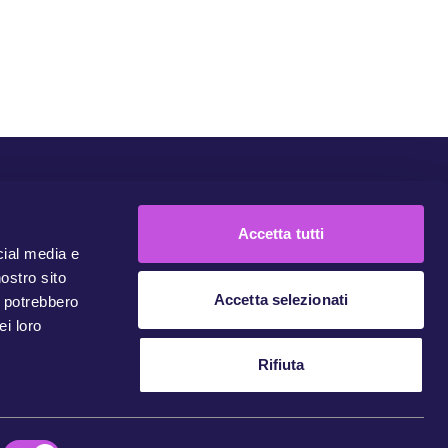
Comunità
Campagne
Unisciti
Contattaci
Accetta tutti
cial media e
nostro sito
Accetta selezionati
i potrebbero
ei loro
Rifiuta