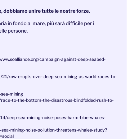
e, dobbiamo unire tutte le nostre forze.
a in fondo al mare, più sarà difficile per i
elle persone.
//www.soalliance.org/campaign-against-deep-seabed-
21/row-erupts-over-deep-sea-mining-as-world-races-to-
-sea-mining
ace-to-the-bottom-the-disastrous-blindfolded-rush-to-
14/deep-sea-mining-noise-poses-harm-blue-whales-
ea-mining-noise-pollution-threatens-whales-study?
social