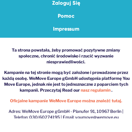
Zaloguj Się
Pomoc
Impressum
Ta strona powstała, żeby promować pozytywne zmiany
społeczne, chronić środowisko i rzucić wyzwanie
niesprawiedliwości.
Kampanie na tej stronie mogą być założone i prowadzone przez
każdą osobę. WeMove Europe gGmbH udostępnia platformę You
Move Europe, jednak nie jest to jednoznaczne z poparciem tych
kampanii. Przeczytaj Read our
nasz regulamin
.
Oficjalne kampanie WeMove Europe można znaleźć tutaj.
Adres: WeMove Europe gGmbH - Planufer 91, 10967 Berlin |
Telefon: 030/60274195 | Email:
youmove@wemove.eu
© 2026 Copyright WeMove Europe gGmbH