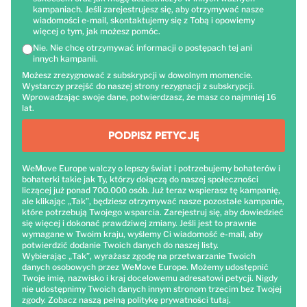
kampaniach. Jeśli zarejestrujesz się, aby otrzymywać nasze
wiadomości e-mail, skontaktujemy się z Tobą i opowiemy
więcej o tym, jak możesz pomóc.
Nie. Nie chcę otrzymywać informacji o postępach tej ani
innych kampanii.
Możesz zrezygnować z subskrypcji w dowolnym momencie.
Wystarczy przejść do naszej strony rezygnacji z subskrypcji.
Wprowadzając swoje dane, potwierdzasz, że masz co najmniej 16
lat.
PODPISZ PETYCJĘ
WeMove Europe walczy o lepszy świat i potrzebujemy bohaterów i
bohaterki takie jak Ty, którzy dołączą do naszej społeczności
liczącej już ponad 700.000 osób. Już teraz wspierasz tę kampanię,
ale klikając „Tak”, będziesz otrzymywać nasze pozostałe kampanie,
które potrzebują Twojego wsparcia. Zarejestruj się, aby dowiedzieć
się więcej i dokonać prawdziwej zmiany. Jeśli jest to prawnie
wymagane w Twoim kraju, wyślemy Ci wiadomość e-mail, aby
potwierdzić dodanie Twoich danych do naszej listy.
Wybierając „Tak”, wyrażasz zgodę na przetwarzanie Twoich
danych osobowych przez WeMove Europe. Możemy udostępnić
Twoje imię, nazwisko i kraj docelowemu adresatowi petycji. Nigdy
nie udostępnimy Twoich danych innym stronom trzecim bez Twojej
zgody. Zobacz naszą pełną politykę prywatności
tutaj
.