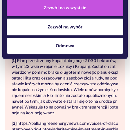
czystego powietrza, czystej wody i zdrowych
Zezwól na wszystkie
warunków życia. Zatrzymajmy powstanie brudnej
kopalni litu Rio Tinto. Ochrońmy ludzi,
Zezwól na wybór
dziedzictwo, środowisko i rzeki doliny Jadar.
Zjednoczeni możemy ochronić nasze otoczenie.
Odmowa
Przypisy:
Plan przestrzenny kopalni obejmuje 2 030 hektarów,
w tym 22 wsie w rejonie Loznicy i Krupanj. Został on zat
wierdzony pomimo braku długoterminowego planu ekspl
oatacji litu oraz oszacowania zasobów złoża rudy, na pod
stawie których można by ocenić rzeczywiste oddziaływa
nie kopalni na życie i środowisko. Wiele umów pomiędzy r
ządem serbskim a Rio Tinto nie zostało upublicznionych,
nawet po tym, jak obywatele starali się o to na drodze pr
awnej. Wskazuje to na poważny brak transparencji i pote
ncjalną korupcję władz.
https://balkangreenenergynews.com/voices-of-disco
ntent-over-rio-tintos-jadarite-mine-investment-in-serbia