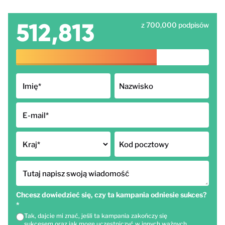
512,813
z 700,000 podpisów
Imię
*
Nazwisko
E-mail
*
Kraj
*
Kod pocztowy
Tutaj napisz swoją wiadomość
Chcesz dowiedzieć się, czy ta kampania odniesie sukces?
*
Tak, dajcie mi znać, jeśli ta kampania zakończy się
sukcesem oraz jak mogę uczestniczyć w innych ważnych