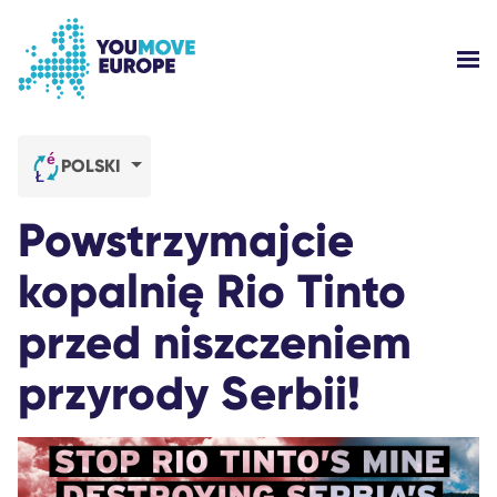
Przejdź do głównej treści
Przejdź do stopki
PO
KIM JESTEŚMY?
POLSKI
KAMPANIE YOUMOVE
Powstrzymajcie
ZALOGUJ SIĘ
kopalnię Rio Tinto
przed niszczeniem
POMOC
przyrody Serbii!