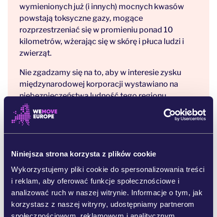
wymienionych już (i innych) mocnych kwasów
powstają toksyczne gazy, mogące
rozprzestrzeniać się w promieniu ponad 10
kilometrów, wżerając się w skórę i płuca ludzi i
zwierząt.
Nie zgadzamy się na to, aby w interesie zysku
międzynarodowej korporacji wystawiano na
niebezpieczeństwa ludność tego regionu.
Korporacja Rio Tinto obiecała stworzenie 700
stanowisk pracy, ale nie wspomniała o 19 000
ludzi, którzy zostaną przesiedleni albo poważnie
dotknięci konsekwencjami jej działań.
Niniejsza strona korzysta z plików cookie
W 2020 roku Rio Tinto zniszczyło liczącą 45 000
Wykorzystujemy pliki cookie do spersonalizowania treści
lat świętą jaskinię australijskich Aborygenów. [3]
i reklam, aby oferować funkcje społecznościowe i
Firmę i jej przedstawicieli wielokrotnie
analizować ruch w naszej witrynie. Informacje o tym, jak
skazywano już za oszustwa, tak że musiała
korzystasz z naszej witryny, udostępniamy partnerom
spłacać miliardy dolarów w odszkodowaniach [4]
społecznościowym, reklamowym i analitycznym.