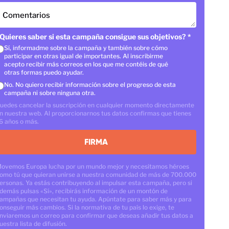
Comentarios
Quieres saber si esta campaña consigue sus objetivos?
*
Sí, informadme sobre la campaña y también sobre cómo
participar en otras igual de importantes. Al inscribirme
acepto recibir más correos en los que me contéis de qué
otras formas puedo ayudar.
No. No quiero recibir información sobre el progreso de esta
campaña ni sobre ninguna otra.
uedes cancelar la suscripción en cualquier momento directamente
n nuestra web. Al proporcionarnos tus datos confirmas que tienes
6 años o más.
FIRMA
ovemos Europa lucha por un mundo mejor y necesitamos héroes
omo tú que quieran unirse a nuestra comunidad de más de 700.000
ersonas. Ya estás contribuyendo al impulsar esta campaña, pero si
demás pulsas «Sí», recibirás información de un montón de
ampañas que necesitan tu ayuda. Apúntate para saber más y para
onseguir más cambios. Si la normativa de tu país lo exige, te
nviaremos un correo para confirmar que deseas añadir tus datos a
uestra lista de difusión.