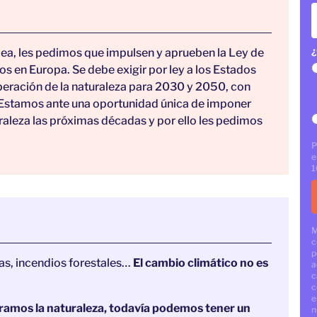
¿
a, les pedimos que impulsen y aprueben la Ley de
s en Europa. Se debe exigir por ley a los Estados
uperación de la naturaleza para 2030 y 2050, con
. Estamos ante una oportunidad única de imponer
raleza las próximas décadas y por ello les pedimos
P
e
1
M
c
p
as, incendios forestales…
El cambio climático no es
a
c
c
e
peramos la naturaleza, todavía podemos tener un
n