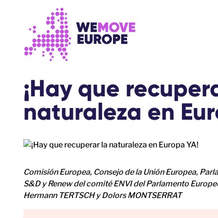
Ir al contenido principal
Saltar al pie de página
¡Hay que recupera
naturaleza en Eu
Comisión Europea, Consejo de la Unión Europea, Parl
S&D y Renew del comité ENVI del Parlamento Europ
Hermann TERTSCH y Dolors MONTSERRAT