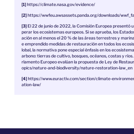
https://climate.nasa.gov/evidence/
https://wwfeu.awsassets.panda.org/downloads/wwf_fa
El 22 de junio de 2022, la Comisión Europea presentó u
perar los ecosistemas europeos. Si se aprueba, los Estad
ación en al menos el 20 % de las áreas terrestres y mari
e emprendido medidas de restauración en todos los ecosi
lobal, la normativa pone especial énfasis en los ecosist
arbono: tierras de cultivo, bosques, océanos, costas y río
rlamento Europeo evalúan la propuesta de Ley de Restaura
opics/nature-and-biodiversity/nature-restoration-law_en
https://www.euractiv.com/section/climate-environmen
ation-law/