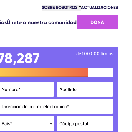
SOBRE NOSOTROS
ACTUALIZACIONES
COMUNIDAD
ñas
Únete a nuestra comunidad
DONA
VICTORIAS
EQUIPO
ÚNETE AL EQUIPO
CÓMO NOS FINANCIAMOS
78,287
de 100,000 firmas
CONTACTO
Nombre
*
Apellido
Dirección de correo electrónico
*
País
*
Código postal