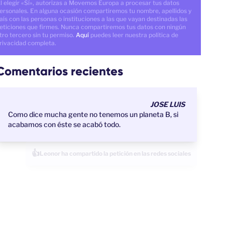
l elegir «Sí», autorizas a Movemos Europa a procesar tus datos
ersonales. En alguna ocasión compartiremos tu nombre, apellidos y
aís con las personas o instituciones a las que vayan destinadas las
eticiones que firmes. Nunca compartiremos tus datos con ningún
tro tercero sin tu permiso.
Aquí
puedes leer nuestra política de
rivacidad completa.
Comentarios recientes
JOSE LUIS
Como dice mucha gente no tenemos un planeta B, si
acabamos con éste se acabó todo.
👍
Leonor acaba de firmar la petición