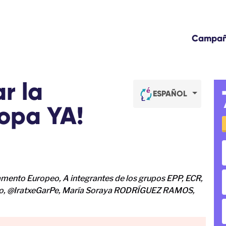
Campa
r la
ESPAÑOL
ropa YA!
amento Europeo, A integrantes de los grupos EPP, ECR,
eo, @IratxeGarPe, María Soraya RODRÍGUEZ RAMOS,