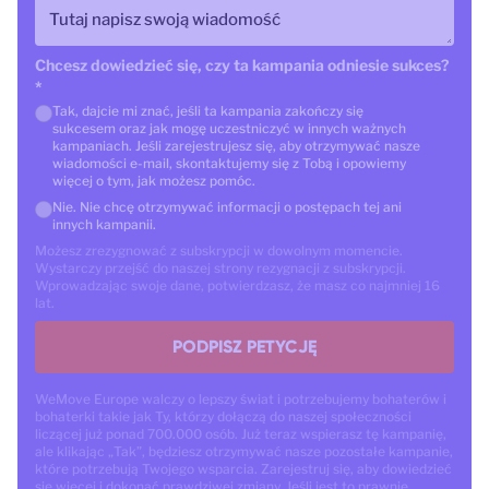
Tutaj napisz swoją wiadomość
Chcesz dowiedzieć się, czy ta kampania odniesie sukces?
*
Tak, dajcie mi znać, jeśli ta kampania zakończy się
sukcesem oraz jak mogę uczestniczyć w innych ważnych
kampaniach. Jeśli zarejestrujesz się, aby otrzymywać nasze
wiadomości e-mail, skontaktujemy się z Tobą i opowiemy
więcej o tym, jak możesz pomóc.
Nie. Nie chcę otrzymywać informacji o postępach tej ani
innych kampanii.
Możesz zrezygnować z subskrypcji w dowolnym momencie.
Wystarczy przejść do naszej strony rezygnacji z subskrypcji.
Wprowadzając swoje dane, potwierdzasz, że masz co najmniej 16
lat.
PODPISZ PETYCJĘ
WeMove Europe walczy o lepszy świat i potrzebujemy bohaterów i
bohaterki takie jak Ty, którzy dołączą do naszej społeczności
liczącej już ponad 700.000 osób. Już teraz wspierasz tę kampanię,
ale klikając „Tak”, będziesz otrzymywać nasze pozostałe kampanie,
które potrzebują Twojego wsparcia. Zarejestruj się, aby dowiedzieć
się więcej i dokonać prawdziwej zmiany. Jeśli jest to prawnie