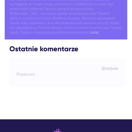
wymagane w Twoim kraju, wyślemy Ci wiadomość e-mail, aby
potwierdzić dodanie Twoich danych do naszej listy.
Wybierając „Tak”, wyrażasz zgodę na przetwarzanie Twoich
danych osobowych przez WeMove Europe. Możemy udostępnić
Twoje imię, nazwisko i kraj docelowemu adresatowi petycji. Nigdy
nie udostępnimy Twoich danych innym stronom trzecim bez Twojej
zgody. Zobacz naszą pełną politykę prywatności
tutaj
.
Ostatnie komentarze
Grażyna
Popieram