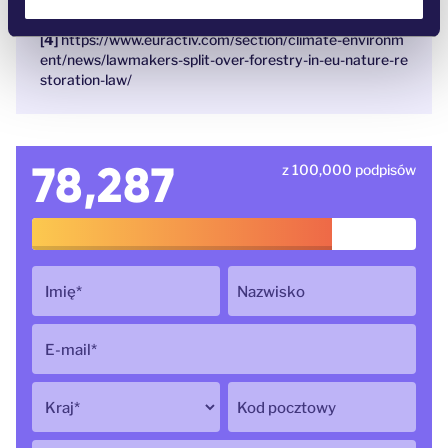
e-restoration-law_en
https://www.euractiv.com/section/climate-environm
ent/news/lawmakers-split-over-forestry-in-eu-nature-re
storation-law/
78,287
z 100,000 podpisów
Imię
*
Nazwisko
E-mail
*
Kraj
*
Kod pocztowy