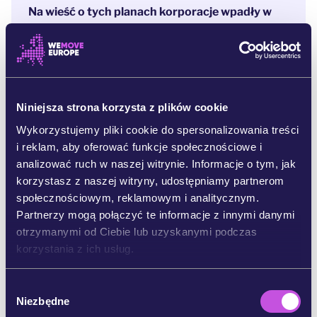
Na wieść o tych planach korporacje wpadły w
furię i ruszyły do kontrataku.
Ich lobbyści pod
rękę
z konserwatywnymi i skrajnie prawicowymi
europosłami próbują storpedować cały projekt
.
Dla nich najważniejsze jest nie dobro ludzi i
planety, ale zyski. [4]
Niniejsza strona korzysta z plików cookie
Prawo o odnowie przyrody zostanie niedługo
Wykorzystujemy pliki cookie do spersonalizowania treści
poddane pod głosowanie. Zanim to się stanie,
i reklam, aby oferować funkcje społecznościowe i
musimy pokonać opór biznesu.
Postępowi
analizować ruch w naszej witrynie. Informacje o tym, jak
parlamentarzyści są po naszej stronie, ale żeby
korzystasz z naszej witryny, udostępniamy partnerom
wygrać to głosowanie, musimy przekonać nieco
społecznościowym, reklamowym i analitycznym.
więcej europosłów_anek. A na to jest tylko jeden
Partnerzy mogą połączyć te informacje z innymi danymi
sposób: każdy poseł i każda posłanka musi
otrzymanymi od Ciebie lub uzyskanymi podczas
usłyszeć stanowczy głos swoich wyborców i
korzystania z ich usług.
wyborczyń – także Twój! To my daliśmy im
władzę i to my rozliczamy ich z decyzji, jakie
W
podejmują.
Niezbędne
y