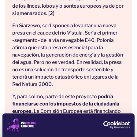
de los linces, lobos y bisontes europeos ya de por
sí amenazados. [2]
En Siarzewo, se disponen a levantar una nueva
presa en el cauce del río Vístula. Sería el primer
«segmento» de la vía navegable E40. Polonia
afirma que esta presa es esencial para la
navegación, la generación de energía y la gestión
del agua. Pero no es verdad. En realidad, la presa
no es una solución de transporte sostenible y
tendrá un impacto catastrófico en lugares de la
Red Natura 2000.
Y, para colmo, parte de este proyecto
podría
financiarse con los impuestos de la ciudadanía
europea.
La Comisión Europea está financiando
megaproyectos de transporte fluvial
transfronterizo, ¡y este puede ser uno de ellos! Por
desgracia, muy poca gente conoce la Amazonia