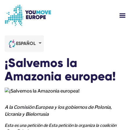
Ir al contenido principal
Saltar al pie de página
MOS
¿QUIÉNES SOMOS?
ESPAÑOL
CAMPAÑAS
¡Salvemos la
INICIAR SESIÓN
Amazonia europea!
AYUDA
A la Comisión Europea y los gobiernos de Polonia,
Ucrania y Bielorrusia
Esta es una petición de Esta petición la organiza la coalición