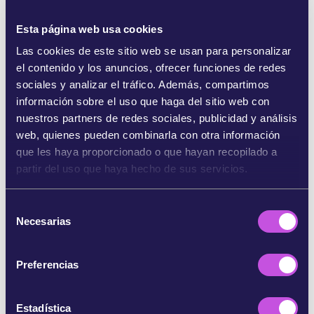
de Europa y el papel que juegan los fondos
europeos en su destrucción.
Esta página web usa cookies
Las cookies de este sitio web se usan para personalizar
Si hacemos llegar a la Comisión Europea la
el contenido y los anuncios, ofrecer funciones de redes
oposición de decenas de miles de personas,
sociales y analizar el tráfico. Además, compartimos
podría negarse a financiar este proyectotan
información sobre el uso que haga del sitio web con
nefasto y obligar a Polonia a proteger los lugares
nuestros partners de redes sociales, publicidad y análisis
de la Red Natura 2000 que alberga el río
web, quienes pueden combinarla con otra información
Vístula.
Tu ayuda es fundamental. ¡Firma y
que les haya proporcionado o que hayan recopilado a
comparte esta petición!
partir del uso que haya hecho de sus servicios.
Referencias:
S
[1] https://www.theguardian.com/world/2020/mar/0
Necesarias
e
6/the-race-to-save-polesia-europes-secret-amazon-aoe
l
https://savepolesia.org/polesia/
e
Preferencias
[2] Hay soluciones menos dañinas. En lugar de destrui
c
r el pulmón de Europa, se podría invertir en la red ferrovi
c
aria que ya conecta el mar Negro con el Báltico. De hech
i
Estadística
o, el transporte fluvial sería menos seguro y más lento, c