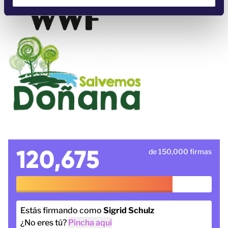
e
n
t
o
120,675
de 150,000 firmas
Estás firmando como
Sigrid Schulz
¿No eres tú?
Pincha aquí