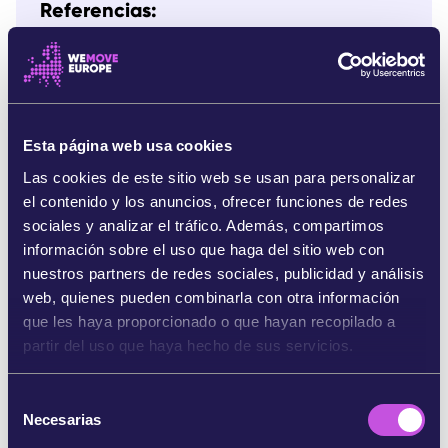
Referencias:
https://www.theguardian.com/world/2022/feb/08/bit
ter-fruit-strawberry-boom-water-plan-raises-fears-for-s
panish-wetlands
https://www.theguardian.com/world/2023/apr/17/spani
sh-wetlands-donana-andalucia-far-right
Esta página web usa cookies
https://www.euronews.com/2022/05/27/spain-s-don
Las cookies de este sitio web se usan para personalizar
ana-national-park-under-threat-as-groundwater-pumpin
g-continues
el contenido y los anuncios, ofrecer funciones de redes
sociales y analizar el tráfico. Además, compartimos
https://www.surinenglish.com/andalucia/bill-legalise-i
información sobre el uso que haga del sitio web con
rrigated-land-donana-passes-first-hurdle-2023041310
nuestros partners de redes sociales, publicidad y análisis
4918-nt.html
web, quienes pueden combinarla con otra información
http://www.ebd.csic.es/documents/10184/962554/2
que les haya proporcionado o que hayan recopilado a
0230410_Intervention+EBD+CSIC+Pleno+Extraordinar
partir del uso que haya hecho de sus servicios.
io+Consejo+de+participaci%C3%B3n+Do%C3%B1ana+
10+April+2023/44b2e1f4-9063-4bc0-8cd2-ec409915
142e
S
Necesarias
e
The Court of Justice of the European Union has conde
mned Spain for the dramatic situation of the biodiversity
l