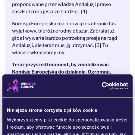
proponowane przez władze Andaluzji prawo
zaszkodzi mu jeszcze bardziej. [4]
Komisja Europejska ma obowiązek chronić tak
wyjątkowy, bioróżnorodny obszar. Zabrała już
głos i wywarła bardzo potrzebną presję na rząd
Andaluzji, ale teraz musi ją utrzymać. [5] Tu
właśnie wkraczamy my.
Teraz przyszedł moment, by zmobilizować
Komisję Europejską do działania. Ogromna,
rozkręcona przez ludzi petycja powinna
przekonać ją, że interwencja może uratować
Doñanę.
Europę ogarnia kryzys wodny, a mimo to interesy
Niniejsza strona korzysta z plików cookie
dużych korporacji wciąż mają pierwszeństwo
Wykorzystujemy pliki cookie do spersonalizowania treści
przed opieką nad przyrodą i gatunkami ją
i reklam, aby oferować funkcje społecznościowe i
zamieszkującymi.
Możemy powstrzymać
analizować ruch w naszej witrynie. Informacje o tym, jak
katastrofę zanim będzie za późno, a ekobójcza