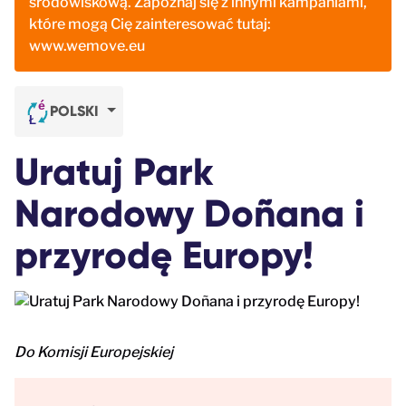
środowiskową. Zapoznaj się z innymi kampaniami,
które mogą Cię zainteresować tutaj:
www.wemove.eu
POLSKI
Uratuj Park
Narodowy Doñana i
przyrodę Europy!
Do Komisji Europejskiej