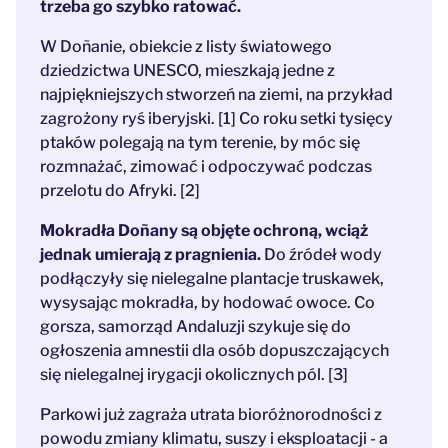
trzeba go szybko ratować.
W Doñanie, obiekcie z listy światowego
dziedzictwa UNESCO, mieszkają jedne z
najpiękniejszych stworzeń na ziemi, na przykład
zagrożony ryś iberyjski. [1] Co roku setki tysięcy
ptaków polegają na tym terenie, by móc się
rozmnażać, zimować i odpoczywać podczas
przelotu do Afryki. [2]
Mokradła Doñany są objęte ochroną, wciąż
jednak umierają z pragnienia.
Do źródeł wody
podłączyły się nielegalne plantacje truskawek,
wysysając mokradła, by hodować owoce. Co
gorsza, samorząd Andaluzji szykuje się do
ogłoszenia amnestii dla osób dopuszczających
się nielegalnej irygacji okolicznych pól. [3]
Parkowi już zagraża utrata bioróżnorodności z
powodu zmiany klimatu, suszy i eksploatacji - a