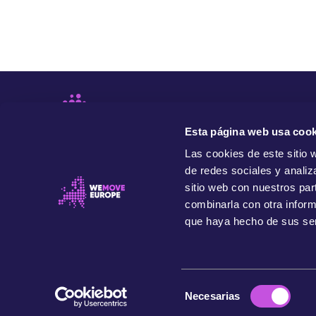
Esta página web usa cook
Las cookies de este sitio 
de redes sociales y analiz
sitio web con nuestros par
combinarla con otra inform
que haya hecho de sus ser
Movemos Europa es una organización independiente y
progresista que impulsa el poder de la gente para
transformar Europa, para beneficio de nuestra
comunidad presente, de futuras generaciones y del
planeta.
S
Necesarias
© 2026 WeMove Europe
e