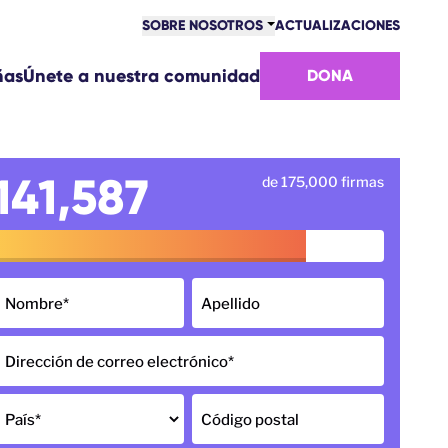
SOBRE NOSOTROS
ACTUALIZACIONES
COMUNIDAD
ñas
Únete a nuestra comunidad
DONA
VICTORIAS
EQUIPO
ÚNETE AL EQUIPO
CÓMO NOS FINANCIAMOS
141,587
de 175,000 firmas
CONTACTO
Nombre
*
Apellido
Dirección de correo electrónico
*
País
*
Código postal