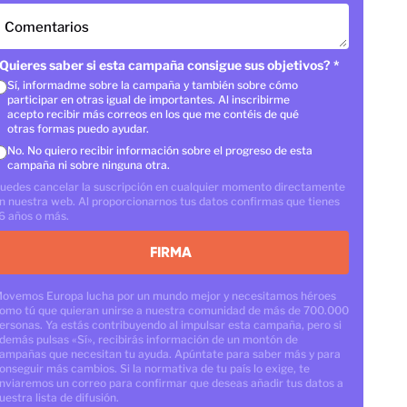
Comentarios
Quieres saber si esta campaña consigue sus objetivos?
*
Sí, informadme sobre la campaña y también sobre cómo
participar en otras igual de importantes. Al inscribirme
acepto recibir más correos en los que me contéis de qué
otras formas puedo ayudar.
No. No quiero recibir información sobre el progreso de esta
campaña ni sobre ninguna otra.
uedes cancelar la suscripción en cualquier momento directamente
n nuestra web. Al proporcionarnos tus datos confirmas que tienes
6 años o más.
FIRMA
ovemos Europa lucha por un mundo mejor y necesitamos héroes
omo tú que quieran unirse a nuestra comunidad de más de 700.000
ersonas. Ya estás contribuyendo al impulsar esta campaña, pero si
demás pulsas «Sí», recibirás información de un montón de
ampañas que necesitan tu ayuda. Apúntate para saber más y para
onseguir más cambios. Si la normativa de tu país lo exige, te
nviaremos un correo para confirmar que deseas añadir tus datos a
uestra lista de difusión.