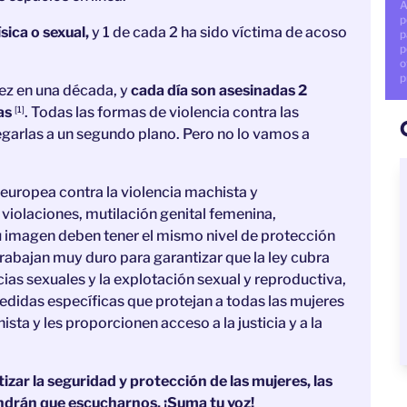
A
p
sica o sexual,
y 1 de cada 2 ha sido víctima de acoso
p
p
o
p
ez en una década, y
cada día son asesinadas 2
as
. Todas las formas de violencia contra las
[1]
legarlas a un segundo plano. Pero no lo vamos a
europea contra la violencia machista y
 violaciones, mutilación genital femenina,
u imagen deben tener el mismo nivel de protección
rabajan muy duro para garantizar que la ley cubra
cias sexuales y la explotación sexual y reproductiva,
didas específicas que protejan a todas las mujeres
sta y les proporcionen acceso a la justicia y a la
ar la seguridad y protección de las mujeres, las
ndrán que escucharnos. ¡Suma tu voz!