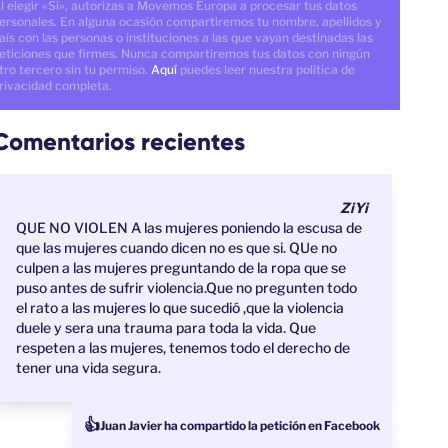
l elegir «Sí», autorizas a Movemos Europa a procesar tus datos
ersonales. En alguna ocasión compartiremos tu nombre, apellidos y
aís con las personas o instituciones a las que vayan destinadas las
eticiones que firmes. Nunca compartiremos tus datos con ningún
tro tercero sin tu permiso.
Aquí
puedes leer nuestra política de
rivacidad completa.
Comentarios recientes
ZiYi
QUE NO VIOLEN A las mujeres poniendo la escusa de
que las mujeres cuando dicen no es que si. QUe no
culpen a las mujeres preguntando de la ropa que se
puso antes de sufrir violencia.Que no pregunten todo
el rato a las mujeres lo que sucedió ,que la violencia
duele y sera una trauma para toda la vida. Que
respeten a las mujeres, tenemos todo el derecho de
tener una vida segura.
👍
Juan Javier ha compartido la petición en Facebook