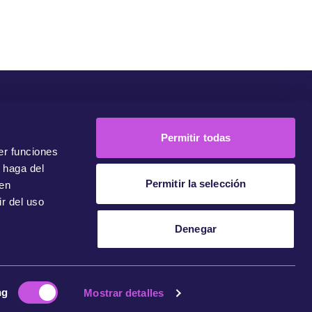
unidad
Campañas
Únete A Nuestra Comunidad
Contacto
Permitir todas
er funciones
 haga del
Permitir la selección
den
r del uso
Denegar
ng
Mostrar detalles
Política De Privacidad
Impressum