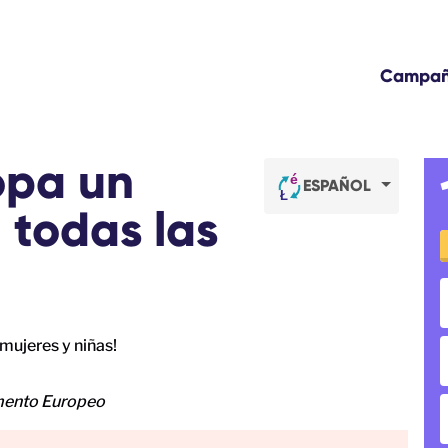
Campa
opa un
ESPAÑOL
 todas las
amento Europeo