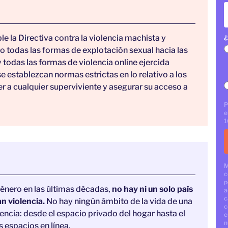
¿
e la Directiva contra la violencia machista y
to todas las formas de explotación sexual hacia las
y todas las formas de violencia online ejercida
establezcan normas estrictas en lo relativo a los
 a cualquier superviviente y asegurar su acceso a
P
e
1
M
c
p
género en las últimas décadas,
no hay ni un solo país
a
c
an violencia.
No hay ningún ámbito de la vida de una
c
lencia: desde el espacio privado del hogar hasta el
e
n
s espacios en línea.