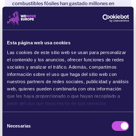
combustibles fósiles han gastado millones en
grupos de presión para mantener a Europa
dependiente del gas mientras bloqueaban la
transición a las energías renovables. La industria
de los combustibles fósiles usa las tácticas de las
grandes tabacaleras: patrocina actos «verdes» de
Esta página web usa cookies
lavado de cara para políticos y presenta
Las cookies de este sitio web se usan para personalizar
investigaciones de dudosa fiabilidad que intentan
el contenido y los anuncios, ofrecer funciones de redes
restar importancia a los peligros del cambio
sociales y analizar el tráfico. Además, compartimos
climático.
información sobre el uso que haga del sitio web con
La UE está dispuesta a entregar el control de
nuestros partners de redes sociales, publicidad y análisis
nuestra política climática a un antiguo empleado
web, quienes pueden combinarla con otra información
de Shell que lleva tiempo anteponiendo los
que les haya proporcionado o que hayan recopilado a
beneficios al planeta.
No se trata solo de impedir
partir del uso que haya hecho de sus servicios.
que Hoekstra haga retroceder las medidas contra
el cambio climático, sino de defender una política
S
libre de vínculos con los combustibles fósiles.
Necesarias
e
Hay que crear un cortafuegos que
proteja la
l