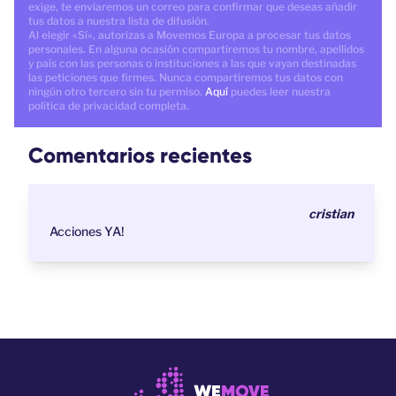
exige, te enviaremos un correo para confirmar que deseas añadir
tus datos a nuestra lista de difusión.
Al elegir «Sí», autorizas a Movemos Europa a procesar tus datos
personales. En alguna ocasión compartiremos tu nombre, apellidos
y país con las personas o instituciones a las que vayan destinadas
las peticiones que firmes. Nunca compartiremos tus datos con
ningún otro tercero sin tu permiso.
Aquí
puedes leer nuestra
política de privacidad completa.
Comentarios recientes
cristian
Acciones YA!