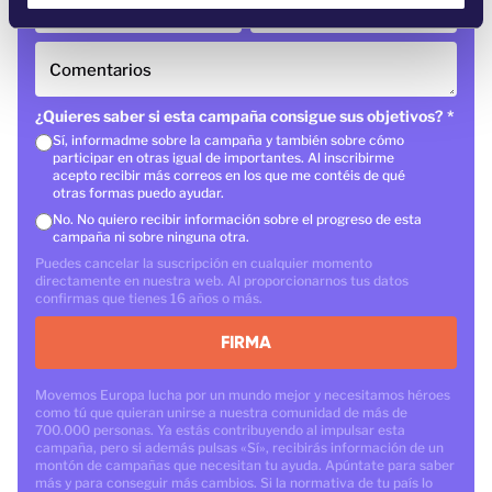
e
País
*
Código postal
n
t
Comentarios
o
¿Quieres saber si esta campaña consigue sus objetivos?
*
Sí, informadme sobre la campaña y también sobre cómo
participar en otras igual de importantes. Al inscribirme
acepto recibir más correos en los que me contéis de qué
otras formas puedo ayudar.
No. No quiero recibir información sobre el progreso de esta
campaña ni sobre ninguna otra.
Puedes cancelar la suscripción en cualquier momento
directamente en nuestra web. Al proporcionarnos tus datos
confirmas que tienes 16 años o más.
FIRMA
Movemos Europa lucha por un mundo mejor y necesitamos héroes
como tú que quieran unirse a nuestra comunidad de más de
700.000 personas. Ya estás contribuyendo al impulsar esta
campaña, pero si además pulsas «Sí», recibirás información de un
montón de campañas que necesitan tu ayuda. Apúntate para saber
más y para conseguir más cambios. Si la normativa de tu país lo