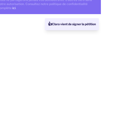
otre autorisation. Consultez notre politique de confidentialité
omplète
ici
.
👍
Clara vient de signer la pétition