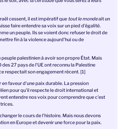
e soir, avec la certitude que vous serez à leurs
raël cessent, il est impératif que
tout le monde
ait un
isse faire entendre sa voix sur un pied d'égalité.
me un peuple. Ils se voient donc refuser le droit de
ettre fin à la violence aujourd'hui ou de
 peuple palestinien à avoir son propre État. Mais
0 des 27 pays de l'UE ont reconnu la Palestine
ce respectait son engagement récent. [1]
 en faveur d'une paix durable. La pression
ien pour qu'il respecte le droit international et
ent entendre nos voix pour comprendre que c'est
trices.
hanger le cours de l'histoire. Mais nous devons
tion en Europe et devenir une force pour la paix.