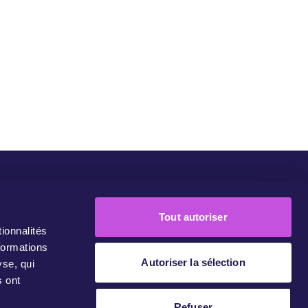
eMove Europe
Nos Campagnes
Rejoignez-Nous!
Contact
Tout autoriser
ionnalités
formations
Autoriser la sélection
yse, qui
s ont
Refuser