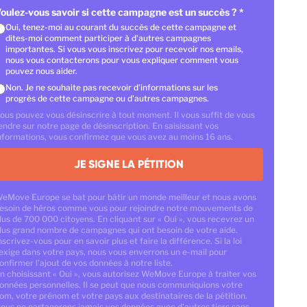
oulez-vous savoir si cette campagne est un succès ?
*
Oui, tenez-moi au courant du succès de cette campagne et
dites-moi comment participer à d'autres campagnes
importantes. Si vous vous inscrivez pour recevoir nos emails,
nous vous contacterons pour vous expliquer comment vous
pouvez nous aider.
Non. Je ne souhaite pas recevoir d'informations sur les
progrès de cette campagne ou d'autres campagnes.
ous pouvez vous désinscrire à tout moment. Il vous suffit de vous
endre sur notre page de désinscription. En saisissant vos
nformations, vous confirmez que vous avez au moins 16 ans.
JE SIGNE LA PÉTITION
eMove Europe se bat pour bâtir un monde meilleur et nous avons
esoin de héros comme vous pour rejoindre notre mouvements de
lus de 700 000 citoyens. En cliquant sur « Oui », vous recevrez un
lus grand nombre de campagnes qui ont besoin de votre aide.
nscrivez-vous pour en savoir plus et faire la différence. Si la loi
'exige dans votre pays, nous vous enverrons un e-mail pour
onfirmer l'ajout de vos données à notre liste.
n choisissant « Oui », vous autorisez WeMove Europe à traiter vos
onnées personnelles. Il se peut que nous communiquions votre
om, votre prénom et votre pays aux destinataires de la pétition.
ous ne partagerons jamais vos données avec d'autres tiers sans