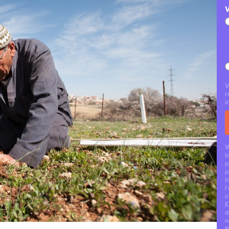
V
V
r
i
W
b
p
p
I
l
c
E
d
n
N