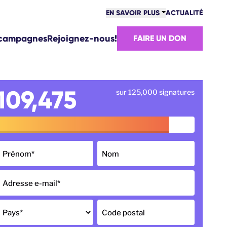
EN SAVOIR PLUS
ACTUALITÉ
MOVE EUROPE
 campagnes
Rejoignez-nous!
FAIRE UN DON
S VICTOIRES
ÉQUIPE
AVAILLEZ AVEC NOUS!
MMENT SOMMES-NOUS FINANCÉS?
109,475
sur 125,000 signatures
ONTACT
Prénom
*
Nom
Adresse e-mail
*
Pays
*
Code postal