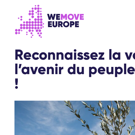
Aller au contenu principal
Passer à la navigation en pied de page
Reconnaissez la v
l’avenir du peuple
!