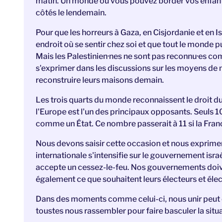
matin. Un monde où vous pouvez border vos enfants l
côtés le lendemain.
Pour que les horreurs à Gaza, en Cisjordanie et en Is
endroit où se sentir chez soi et que tout le monde pu
Mais les Palestinien·nes ne sont pas reconnu·es com
s'exprimer dans les discussions sur les moyens de m
reconstruire leurs maisons demain.
Les trois quarts du monde reconnaissent le droit du
l'Europe est l'un des principaux opposants. Seuls 1
comme un État. Ce nombre passerait à 11 si la Fran
Nous devons saisir cette occasion et nous exprimer
internationale s'intensifie sur le gouvernement israél
accepte un cessez-le-feu. Nos gouvernements doiv
également ce que souhaitent leurs électeurs et élec
Dans des moments comme celui-ci, nous unir peut c
toustes nous rassembler pour faire basculer la situa