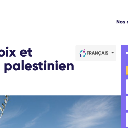
WE
Nos
NO
L'
TR
oix et
CO
FRANÇAIS
C
 palestinien