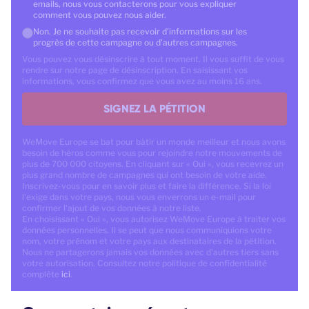
emails, nous vous contacterons pour vous expliquer
comment vous pouvez nous aider.
Non. Je ne souhaite pas recevoir d'informations sur les
progrès de cette campagne ou d'autres campagnes.
Vous pouvez vous désinscrire à tout moment. Il vous suffit de vous
rendre sur notre page de désinscription. En saisissant vos
informations, vous confirmez que vous avez au moins 16 ans.
SIGNEZ LA PÉTITION
WeMove Europe se bat pour bâtir un monde meilleur et nous avons
besoin de héros comme vous pour rejoindre notre mouvements de
plus de 700 000 citoyens. En cliquant sur « Oui », vous recevrez un
plus grand nombre de campagnes qui ont besoin de votre aide.
Inscrivez-vous pour en savoir plus et faire la différence. Si la loi
l'exige dans votre pays, nous vous enverrons un e-mail pour
confirmer l'ajout de vos données à notre liste.
En choisissant « Oui », vous autorisez WeMove Europe à traiter vos
données personnelles. Il se peut que nous communiquions votre
nom, votre prénom et votre pays aux destinataires de la pétition.
Nous ne partagerons jamais vos données avec d'autres tiers sans
votre autorisation. Consultez notre politique de confidentialité
complète
ici
.