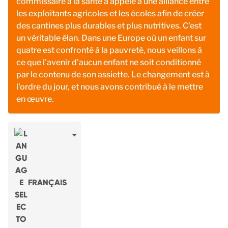
commissaire à la santé a appelé à une alliance entre
les exploitants agricoles et les écoles afin de créer
des cantines plus durables et plus nutritives. C'est
un véritable élan. Dans une Europe où un enfant sur
quatre est confronté à la pauvreté, nous veillons à
ce que l'avenir d'aucun enfant ne soit conditionné
par le contenu de son assiette. Le changement est à
l'ordre du jour, et nous avons contribué à le mettre
en œuvre.
FRANÇAIS