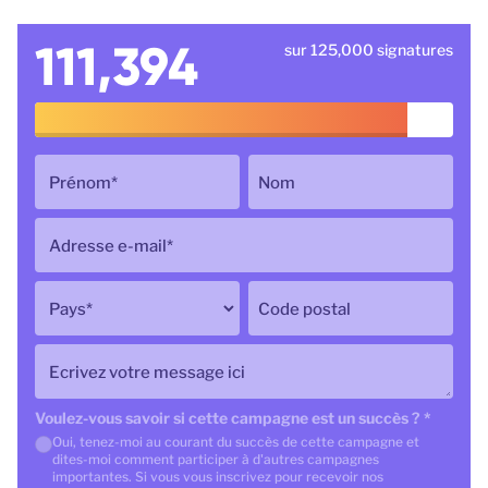
111,394
sur 125,000 signatures
Prénom
*
Nom
Adresse e-mail
*
Pays
*
Code postal
Ecrivez votre message ici
Voulez-vous savoir si cette campagne est un succès ?
*
Oui, tenez-moi au courant du succès de cette campagne et
dites-moi comment participer à d'autres campagnes
importantes. Si vous vous inscrivez pour recevoir nos