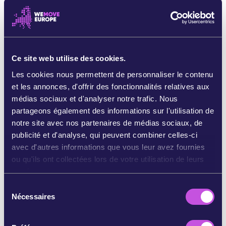
à l'école. Pourtant,
les établissements scolaires
européens ne sont pas tenus de porter une
attention particulière aux enfants souffrant de
malnutrition, ni de leur enseigner les principes
Ce site web utilise des cookies.
d’une alimentation saine.
Les cookies nous permettent de personnaliser le contenu
La solution est simple : certains pays européens
et les annonces, d'offrir des fonctionnalités relatives aux
comme la Suède
proposent une restauration
médias sociaux et d'analyser notre trafic. Nous
scolaire saine et gratuite à tous les enfants,
partageons également des informations sur l'utilisation de
financée par les fonds publics.
[3]
notre site avec nos partenaires de médias sociaux, de
publicité et d'analyse, qui peuvent combiner celles-ci
La présidente de la Commission européenne
avec d'autres informations que vous leur avez fournies
consacre actuellement les 100 premiers jours de
ou qu'ils ont collectées lors de votre utilisation de leurs
son mandat à l’élaboration d'une « vision pour
services.
une alimentation saine » en Europe
. Si nous nous
mobilisons dès maintenant, nous pourrons y
S
inclure une mesure afin que la restauration
Nécessaires
é
scolaire soit gratuite et saine pour tous les
l
enfants.
e