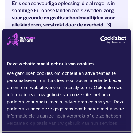
Er is een eenvoudige oplossing, die al regel is in
sommige Europese landen zoals Zweden:
zorg
voor gezonde en gratis schoolmaaltijden voor
alle kinderen, verstrekt door de overheid.
[3]
Op dit moment
wijdt de voorzitter van de
Europese Commissie haar kostbare eerste 100
dagen in functie aan ‘een visie voor gezonde
voeding’ in Europa.
Als we nu handelen, kunnen
Deze website maakt gebruik van cookies
we ervoor zorgen dat gratis en gezonde
schoolmaaltijden voor elk kind daartoe
We gebruiken cookies om content en advertenties te
inbegrepen worden.
personaliseren, om functies voor social media te bieden
en om ons websiteverkeer te analyseren. Ook delen we
Een groeiende beweging van 56.000 mensen
informatie over uw gebruik van onze site met onze
heeft al actie ondernomen en onze partners
partners voor social media, adverteren en analyse. Deze
hebben aan onze community gevraagd of we hen
partners kunnen deze gegevens combineren met andere
wilden ondersteunen. Als we tenminste 150.000
informatie die u aan ze heeft verstrekt of die ze hebben
handtekeningen bereiken, moet de Commissie
verzameld op basis van uw gebruik van hun services.
onze eis wel meenemen.