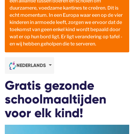
een alliantie tussen boeren en scholen om
duurzamere, voedzame kantines te creëren. Dit is
echt momentum. In een Europa waar een op de vier
kinderen in armoede leeft, zorgen we ervoor dat de
toekomst van geen enkel kind wordt bepaald door
wat er op hun bord ligt. Er ligt verandering op tafel -
en wij hebben geholpen die te serveren.
NEDERLANDS
Gratis gezonde
schoolmaaltijden
voor elk kind!