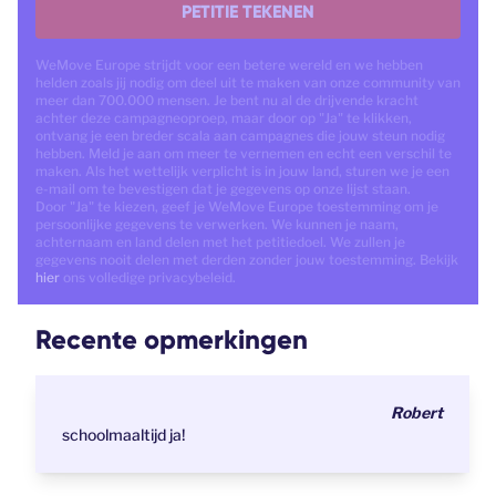
PETITIE TEKENEN
WeMove Europe strijdt voor een betere wereld en we hebben
helden zoals jij nodig om deel uit te maken van onze community van
meer dan 700.000 mensen. Je bent nu al de drijvende kracht
achter deze campagneoproep, maar door op "Ja" te klikken,
ontvang je een breder scala aan campagnes die jouw steun nodig
hebben. Meld je aan om meer te vernemen en echt een verschil te
maken. Als het wettelijk verplicht is in jouw land, sturen we je een
e-mail om te bevestigen dat je gegevens op onze lijst staan.
Door "Ja" te kiezen, geef je WeMove Europe toestemming om je
persoonlijke gegevens te verwerken. We kunnen je naam,
achternaam en land delen met het petitiedoel. We zullen je
gegevens nooit delen met derden zonder jouw toestemming. Bekijk
hier
ons volledige privacybeleid.
Recente opmerkingen
Robert
schoolmaaltijd ja!