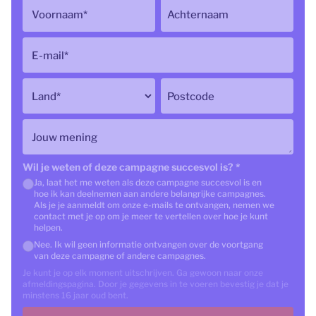
Voornaam
*
Achternaam
E-mail
*
Land
*
Postcode
Jouw mening
Wil je weten of deze campagne succesvol is?
*
Ja, laat het me weten als deze campagne succesvol is en
hoe ik kan deelnemen aan andere belangrijke campagnes.
Als je je aanmeldt om onze e-mails te ontvangen, nemen we
contact met je op om je meer te vertellen over hoe je kunt
helpen.
Nee. Ik wil geen informatie ontvangen over de voortgang
van deze campagne of andere campagnes.
Je kunt je op elk moment uitschrijven. Ga gewoon naar onze
afmeldingspagina. Door je gegevens in te voeren bevestig je dat je
minstens 16 jaar oud bent.