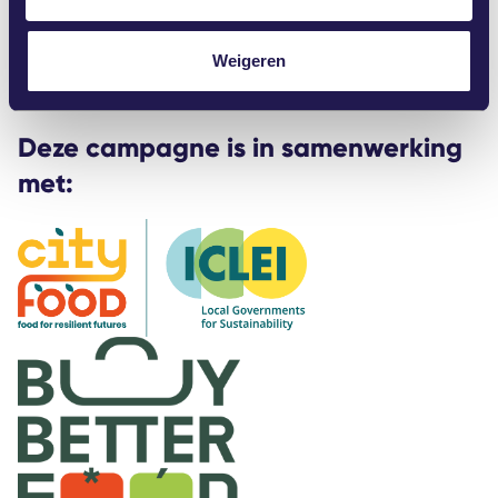
i
https://buybetterfood.eu/documents/sustainable-food-
e
procurement-manifesto
Weigeren
Deze campagne is in samenwerking
met: