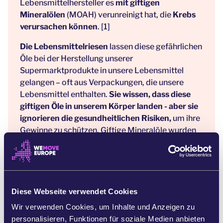
Lebensmittelhersteller es
mit giftigen
Mineralölen
(MOAH) verunreinigt hat, die
Krebs
verursachen können
. [1]
Die Lebensmittelriesen
lassen diese gefährlichen
Öle bei der Herstellung unserer
Supermarktprodukte in unsere Lebensmittel
gelangen – oft aus Verpackungen, die unsere
Lebensmittel enthalten.
Sie wissen, dass diese
giftigen Öle in unserem Körper landen - aber sie
ignorieren die gesundheitlichen Risiken,
um ihre
Gewinne zu schützen. Giftige Mineralöle wurden
in fast der Hälfte der in Frankreich, Deutschland
und den Niederlanden getesteten
Reis-, Nudel-
und anderen Alltagsprodukten wie Cornflakes
gefunden. [2]
Diese Webseite verwendet Cookies
Auf Druck von Menschen wie Ihnen ist
die
Wir verwenden Cookies, um Inhalte und Anzeigen zu
Europäische Kommission
aufmerksam
personalisieren, Funktionen für soziale Medien anbieten
geworden und hat einen Vorschlag ausgearbeitet,