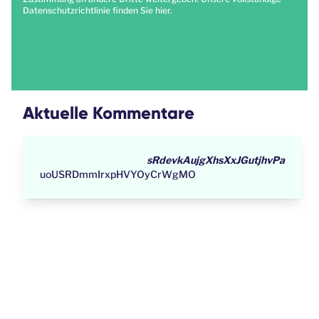
Datenschutzrichtlinie finden Sie
hier
.
Aktuelle Kommentare
sRdevkAujgXhsXxJGutjhvPa
uoUSRDmmIrxpHVYOyCrWgMO