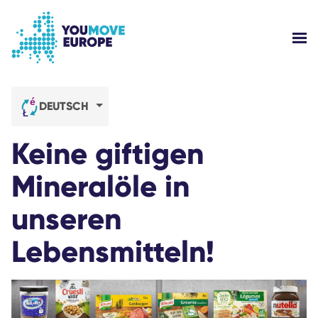
Gehen Sie zum Hauptinhalt
Zur Fußzeilennavigation springen
WE
WER SIND WIR?
DEUTSCH
YOUMOVE-KAMPAGNEN
Keine giftigen
ANMELDEN
Mineralöle in
unseren
HILFE
Lebensmitteln!