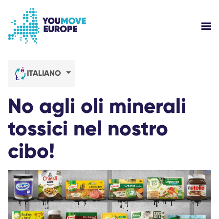
Vai al contenuto principale
Vai al footer
MOS
CHI SIAMO?
ITALIANO
LE CAMPAGNE DI YOUMOVE
No agli oli minerali
ACCEDI
tossici nel nostro
cibo!
AIUTO