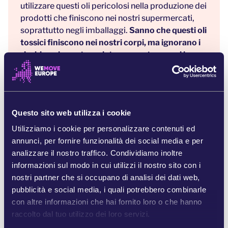
utilizzare questi oli pericolosi nella produzione dei
prodotti che finiscono nei nostri supermercati,
soprattutto negli imballaggi.
Sanno che questi oli
tossici finiscono nei nostri corpi, ma ignorano i
rischi per la nostra salute per proteggere i loro
profitti. Quasi la metà dei campioni di riso, pasta
e altri prodotti di uso quotidiano,
come i
cornflakes, testati in Francia, Germania e Paesi
Bassi,
conteneva oli minerali tossici.
[2]
Questo sito web utilizza i cookie
Dopo le pressioni esercitate da persone come te,
Utilizziamo i cookie per personalizzare contenuti ed
la Commissione Europea
ha preso atto della
annunci, per fornire funzionalità dei social media e per
situazione e ha elaborato una proposta che
analizzare il nostro traffico. Condividiamo inoltre
potrebbe bandire questi oli minerali tossici.
informazioni sul modo in cui utilizzi il nostro sito con i
nostri partner che si occupano di analisi dei dati web,
Ma il nostro cibo è tutt'altro che sicuro. Proprio
pubblicità e social media, i quali potrebbero combinarle
mentre leggi questa email, i colossi
con altre informazioni che hai fornito loro o che hanno
dell'agroalimentare stanno tenendo incontri con
raccolto dal tuo utilizzo dei loro servizi.
la Commissione. Ecco perché
dobbiamo
unire i