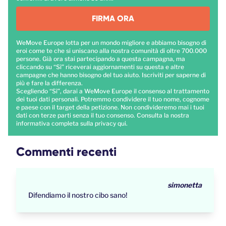
FIRMA ORA
WeMove Europe lotta per un mondo migliore e abbiamo bisogno di
eroi come te che si uniscano alla nostra comunità di oltre 700.000
persone. Già ora stai partecipando a questa campagna, ma
cliccando su “Sì” riceverai aggiornamenti su questa e altre
campagne che hanno bisogno del tuo aiuto. Iscriviti per saperne di
più e fare la differenza.
Scegliendo “Sì”, darai a WeMove Europe il consenso al trattamento
dei tuoi dati personali. Potremmo condividere il tuo nome, cognome
e paese con il target della petizione. Non condivideremo mai i tuoi
dati con terze parti senza il tuo consenso. Consulta la nostra
informativa completa sulla privacy
qui
.
Commenti recenti
simonetta
Difendiamo il nostro cibo sano!