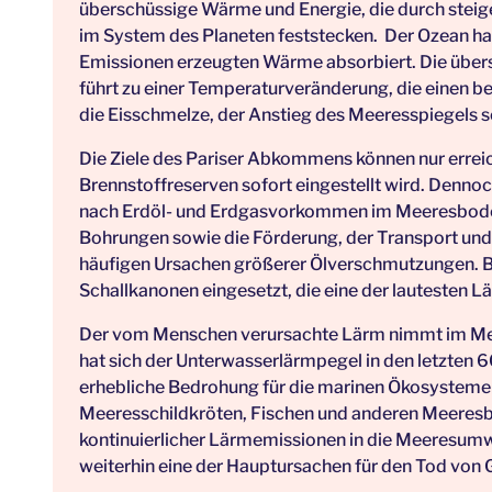
überschüssige Wärme und Energie, die durch stei
im System des Planeten feststecken. Der Ozean ha
Emissionen erzeugten Wärme absorbiert. Die über
führt zu einer Temperaturveränderung, die einen b
die Eisschmelze, der Anstieg des Meeresspiegels 
Die Ziele des Pariser Abkommens können nur errei
Brennstoffreserven sofort eingestellt wird. Dennoc
nach Erdöl- und Erdgasvorkommen im Meeresboden
Bohrungen sowie die Förderung, der Transport und
häufigen Ursachen größerer Ölverschmutzungen. B
Schallkanonen eingesetzt, die eine der lautesten Lä
Der vom Menschen verursachte Lärm nimmt im Meer
hat sich der Unterwasserlärmpegel in den letzten 60
erhebliche Bedrohung für die marinen Ökosysteme 
Meeresschildkröten, Fischen und anderen Meeresbew
kontinuierlicher Lärmemissionen in die Meeresumwel
weiterhin eine der Hauptursachen für den Tod von