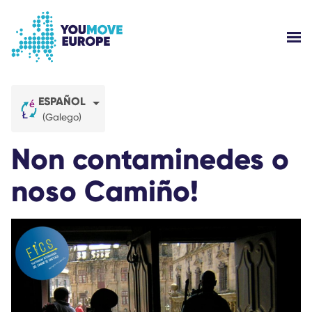
Ir al contenido principal
Saltar al pie de página
MOS
¿QUIÉNES SOMOS?
ESPAÑOL
(Galego)
CAMPAÑAS
Non contaminedes o
INICIAR SESIÓN
noso Camiño!
AYUDA