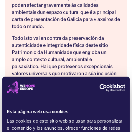
poden afectar gravemente ás calidades
ambientais dun espazo cultural que é a principal
carta de presentación de Galicia para viaxeiros de
todo o mundo.
Todo isto vai en contra da preservación da
autenticidade e integridade física deste sitio
Patrimonio da Humanidade que engloba un
amplo contexto cultural, ambiental e
paisaxístico. Hai que protexer os excepcionais
valores universais que motivaron a súa inclusión
pola
UNESCO
na súa Lista do Patrimonio
Mundial.
Entre 1974 e 1986 esta mesma zona
experimentou o que é ter unha mina. En apenas
Esta página web usa cookies
doce anos deixou media ducia de ríos
contaminados permanentemente pola drenaxe
Las cookies de este sitio web se usan para personalizar
ácida das minas, moitas terras agrícolas
el contenido y los anuncios, ofrecer funciones de redes