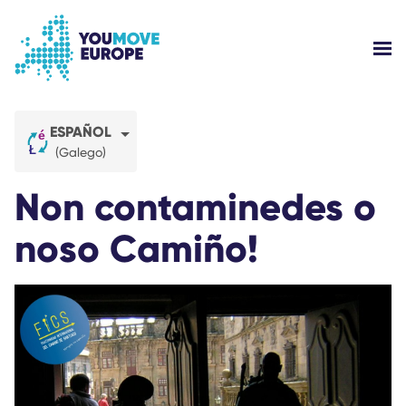
Ir al contenido principal
Saltar al pie de página
MOS
¿QUIÉNES SOMOS?
ESPAÑOL
(Galego)
CAMPAÑAS
Non contaminedes o
INICIAR SESIÓN
noso Camiño!
AYUDA