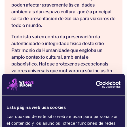
poden afectar gravemente ás calidades
ambientais dun espazo cultural que é a principal
carta de presentación de Galicia para viaxeiros de
todo o mundo.
Todo isto vai en contra da preservación da
autenticidade e integridade física deste sitio
Patrimonio da Humanidade que engloba un
amplo contexto cultural, ambiental e
paisaxístico. Hai que protexer os excepcionais
valores universais que motivaron a súa inclusión
pola
UNESCO
na súa Lista do Patrimonio
Mundial.
Entre 1974 e 1986 esta mesma zona
experimentou o que é ter unha mina. En apenas
Esta página web usa cookies
doce anos deixou media ducia de ríos
contaminados permanentemente pola drenaxe
Las cookies de este sitio web se usan para personalizar
ácida das minas, moitas terras agrícolas
el contenido y los anuncios, ofrecer funciones de redes