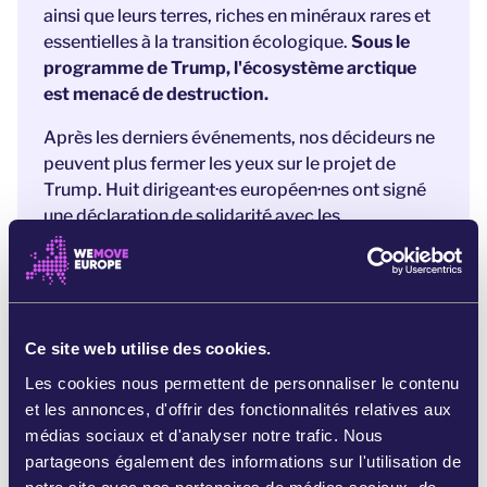
ainsi que leurs terres, riches en minéraux rares et
essentielles à la transition écologique.
Sous le
programme de Trump, l'écosystème arctique
est menacé de destruction.
Après les derniers événements, nos décideurs ne
peuvent plus fermer les yeux sur le projet de
Trump. Huit dirigeant·es européen·nes ont signé
une déclaration de solidarité avec les
Groenlandais·es. [5] Mais les mots seuls ne
suffiront pas à protéger le Groenland.
Il est temps d'agir avec audace et détermination
pour défendre la souveraineté du Groenland et
Ce site web utilise des cookies.
l'avenir de l'Arctique.
Les cookies nous permettent de personnaliser le contenu
Nous exigeons que l'UE reste ferme : qu’elle
et les annonces, d'offrir des fonctionnalités relatives aux
défende la souveraineté du Groenland, protège
médias sociaux et d'analyser notre trafic. Nous
l'environnement fragile de l'Arctique et préserve
partageons également des informations sur l'utilisation de
la démocratie dans toute l'Europe.