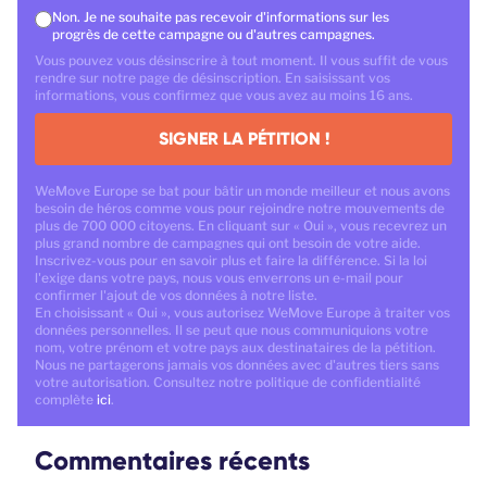
Non. Je ne souhaite pas recevoir d'informations sur les
progrès de cette campagne ou d'autres campagnes.
Vous pouvez vous désinscrire à tout moment. Il vous suffit de vous
rendre sur notre page de désinscription. En saisissant vos
informations, vous confirmez que vous avez au moins 16 ans.
SIGNER LA PÉTITION !
WeMove Europe se bat pour bâtir un monde meilleur et nous avons
besoin de héros comme vous pour rejoindre notre mouvements de
plus de 700 000 citoyens. En cliquant sur « Oui », vous recevrez un
plus grand nombre de campagnes qui ont besoin de votre aide.
Inscrivez-vous pour en savoir plus et faire la différence. Si la loi
l'exige dans votre pays, nous vous enverrons un e-mail pour
confirmer l'ajout de vos données à notre liste.
En choisissant « Oui », vous autorisez WeMove Europe à traiter vos
données personnelles. Il se peut que nous communiquions votre
nom, votre prénom et votre pays aux destinataires de la pétition.
Nous ne partagerons jamais vos données avec d'autres tiers sans
votre autorisation. Consultez notre politique de confidentialité
complète
ici
.
Commentaires récents