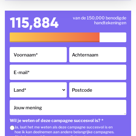
115,884
van de 150,000 benodigde
handtekeningen
Voornaam
*
Achternaam
E-mail
*
Land
*
Postcode
Jouw mening
Wil je weten of deze campagne succesvol is?
*
Ja, laat het me weten als deze campagne succesvol is en
hoe ik kan deelnemen aan andere belangrijke campagnes.