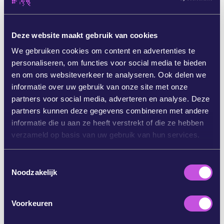
Het Europarlement en onze overheden hebben
nog niets getekend. Dus als wij nú ingrijpen,
Deze website maakt gebruik van cookies
kunnen we er nog een stokje voor steken.
We gebruiken cookies om content en advertenties te
De voorzitter van de Europese Commissie, Ursula
personaliseren, om functies voor social media te bieden
von der Leyen, staat onder druk om haar koers te
en om ons websiteverkeer te analyseren. Ook delen we
verleggen. En die druk loopt op – haar eigen
informatie over uw gebruik van onze site met onze
positie staat nu zelfs ter discussie! [3]
partners voor social media, adverteren en analyse. Deze
partners kunnen deze gegevens combineren met andere
Dit is hét moment om de kracht van Europa te
informatie die u aan ze heeft verstrekt of die ze hebben
laten zien.
Als we ons nu uitspreken, kunnen we
verzameld op basis van uw gebruik van hun services.
onze politici ertoe bewegen deze deal te
verwerpen. Zo zetten we de deur open voor een
T
Europa dat investeert in groene en huisgemaakte
Noodzakelijk
o
stroom. Een Europa dat niet toegeeft aan
e
pestkoppen als Trump.
s
Voorkeuren
t
Overtuig Europese toppolitici: Zeg NEE tegen de
e
deal van Trump.