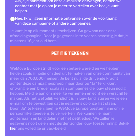
Als je je aanmeldt om onze e-mails te ontvangen, nemen we
contact met je op om je meer te vertellen over hoe je kunt
helpen.
Nee. Ik wil geen informatie ontvangen over de voortgang
van deze campagne of andere campagnes.
Je kunt je op elk moment uitschrijven. Ga gewoon naar onze
afmeldingspagina. Door je gegevens in te voeren bevestig je dat je
minstens 16 jaar oud bent.
PETITIE TEKENEN
WeMove Europe strijdt voor een betere wereld en we hebben
helden zoals jij nodig om deel uit te maken van onze community van
meer dan 700.000 mensen. Je bent nu al de drijvende kracht
achter deze campagneoproep, maar door op "Ja" te klikken,
ontvang je een breder scala aan campagnes die jouw steun nodig
hebben. Meld je aan om meer te vernemen en echt een verschil te
maken. Als het wettelijk verplicht is in jouw land, sturen we je een
e-mail om te bevestigen dat je gegevens op onze lijst staan.
Door "Ja" te kiezen, geef je WeMove Europe toestemming om je
persoonlijke gegevens te verwerken. We kunnen je naam,
achternaam en land delen met het petitiedoel. We zullen je
gegevens nooit delen met derden zonder jouw toestemming. Bekijk
hier
ons volledige privacybeleid.