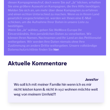
diesen Kampagnenaufruf, doch wenn Sie auf „Ja“ klicken, erhalten
Sie eine größere Auswahl an Kampagnen, die Ihre Hilfe benötigen.
Melden Sie sich an, um mehr über diese Kampagnen zu erfahren
und einen echten Unterschied zu machen. Wenn es in Ihrem Land
gesetzlich vorgeschrieben ist, werden wir Ihnen eine E-Mail
schicken, um die Aufnahme Ihrer Daten in unsere Liste zu
bestätigen.
Wenn Sie „Ja“ wählen, geben Sie WeMove Europe Ihr
Einverständnis, Ihre persönlichen Daten zu verarbeiten. Wir
können Ihren Namen, Nachnamen und Ihr Land an das Petitionsziel
weitergeben. Wir werden Ihre Daten niemals ohne Ihre
Zustimmung an andere Dritte weitergeben. Unsere vollständige
Datenschutzrichtlinie finden Sie
hier
.
Aktuelle Kommentare
Jennifer
Wo soll Ich mit meiner Familie hin wenn ich es mir
nicht leisten kann & nicht in xyz wohnen möchte weit
weg von meinem Umfeld?!