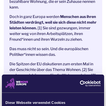
bezahlbare Wohnung, die er sein Zuhause nennen
kann.
Doch in ganz Europa werden
Menschen aus ihren
Städten verdrängt, weil sie sich diese nicht mehr
leisten können.
[1] Sie sind gezwungen, immer
weiter weg von ihren Arbeitsplätzen, ihren
Freund*innen und ihren Wurzeln zu ziehen.
Das muss nicht so sein. Und die europäischen
Politiker*innen wissen das.
Die Spitzen der EU diskutieren zum ersten Mal in
der Geschichte über das Thema Wohnen. [2] Sie
suchen nach Lösungen für die Wohnungskrise. [3]
Wir sind Teil einer Bewegung, die bezahlbaren
Wohnraum ganz oben auf die Agenda der EU
setzt.
Gemeinsam lehnen wir ein System ab, das
Profit über Menschen stellt.
[4]
Diese Webseite verwendet Cookies