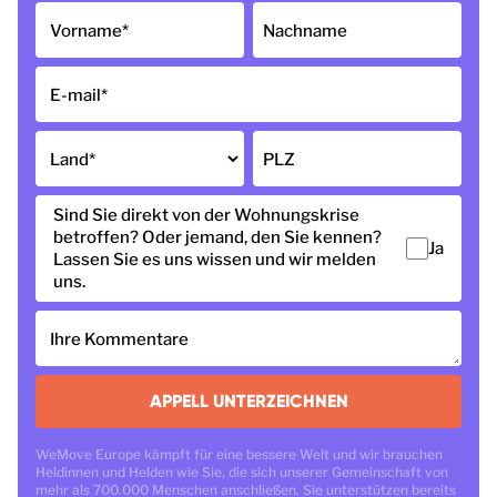
Vorname
*
Nachname
E-mail
*
Land
*
PLZ
Sind Sie direkt von der Wohnungskrise
betroffen? Oder jemand, den Sie kennen?
Ja
Lassen Sie es uns wissen und wir melden
uns.
Ihre Kommentare
APPELL UNTERZEICHNEN
WeMove Europe kämpft für eine bessere Welt und wir brauchen
Heldinnen und Helden wie Sie, die sich unserer Gemeinschaft von
mehr als 700.000 Menschen anschließen. Sie unterstützen bereits