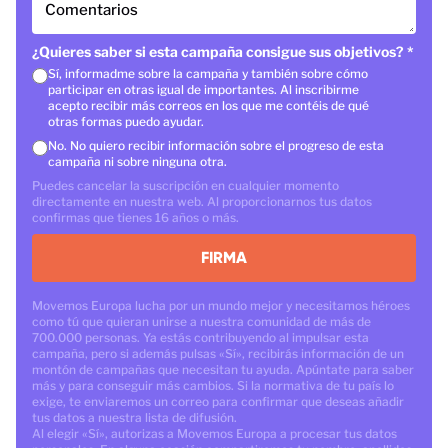
Comentarios
¿Quieres saber si esta campaña consigue sus objetivos?
*
Sí, informadme sobre la campaña y también sobre cómo
participar en otras igual de importantes. Al inscribirme
acepto recibir más correos en los que me contéis de qué
otras formas puedo ayudar.
No. No quiero recibir información sobre el progreso de esta
campaña ni sobre ninguna otra.
Puedes cancelar la suscripción en cualquier momento
directamente en nuestra web. Al proporcionarnos tus datos
confirmas que tienes 16 años o más.
FIRMA
Movemos Europa lucha por un mundo mejor y necesitamos héroes
como tú que quieran unirse a nuestra comunidad de más de
700.000 personas. Ya estás contribuyendo al impulsar esta
campaña, pero si además pulsas «Sí», recibirás información de un
montón de campañas que necesitan tu ayuda. Apúntate para saber
más y para conseguir más cambios. Si la normativa de tu país lo
exige, te enviaremos un correo para confirmar que deseas añadir
tus datos a nuestra lista de difusión.
Al elegir «Sí», autorizas a Movemos Europa a procesar tus datos