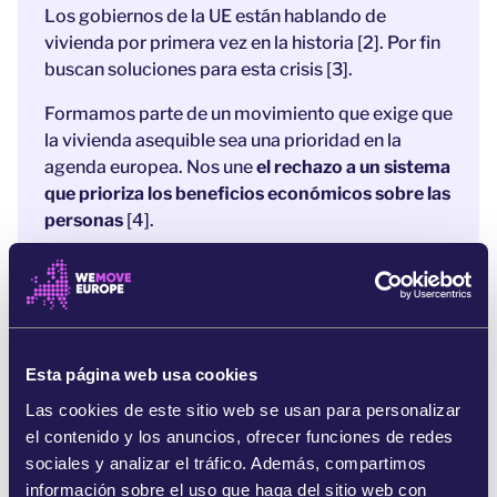
Los gobiernos de la UE están hablando de
vivienda por primera vez en la historia
[2]. Por fin
buscan soluciones para esta crisis
[3].
Formamos parte de un movimiento que exige que
la vivienda asequible sea una prioridad en la
agenda europea. Nos une
el rechazo a un sistema
que prioriza los beneficios económicos sobre las
personas
[4].
Ahora que las autoridades buscan soluciones,
debemos hacernos oír. Todavía podemos
cambiar las cosas, pero debemos actuar de
inmediato. Dejemos claro a las autoridades que
nuestro derecho a la vivienda no está en venta
.
Esta página web usa cookies
Las cookies de este sitio web se usan para personalizar
Referencias:
el contenido y los anuncios, ofrecer funciones de redes
sociales y analizar el tráfico. Además, compartimos
[1]
información sobre el uso que haga del sitio web con
https://www.europarl.europa.eu/topics/en/article/20241