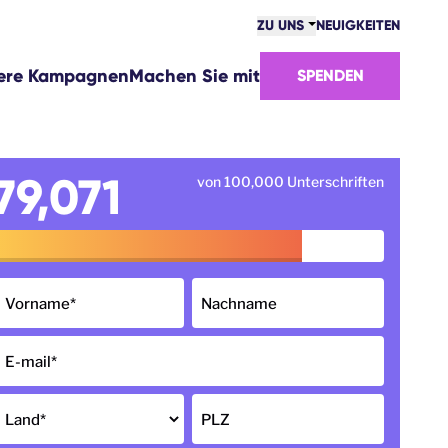
ZU UNS
NEUIGKEITEN
GEMEINSCHAFT
ere Kampagnen
Machen Sie mit
SPENDEN
ERFOLGE
TEAM
STELLENANGEBOTE
WIE WIR UNS FINANZIEREN
79,071
von 100,000 Unterschriften
KONTAKTE
Vorname
*
Nachname
E-mail
*
Land
*
PLZ