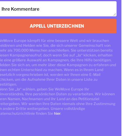
Ihre Kommentare
APPELL UNTERZEICHNEN
eMove Europe kämpft für eine bessere Welt und wir brauchen
eldinnen und Helden wie Sie, die sich unserer Gemeinschaft von
ehr als 700.000 Menschen anschließen. Sie unterstützen bereits
iesen Kampagnenaufruf, doch wenn Sie auf „Ja“ klicken, erhalten
ie eine größere Auswahl an Kampagnen, die Ihre Hilfe benötigen.
elden Sie sich an, um mehr über diese Kampagnen zu erfahren und
inen echten Unterschied zu machen. Wenn es in Ihrem Land
esetzlich vorgeschrieben ist, werden wir Ihnen eine E-Mail
chicken, um die Aufnahme Ihrer Daten in unsere Liste zu
estätigen.
enn Sie „Ja“ wählen, geben Sie WeMove Europe Ihr
inverständnis, Ihre persönlichen Daten zu verarbeiten. Wir können
hren Namen, Nachnamen und Ihr Land an das Petitionsziel
eitergeben. Wir werden Ihre Daten niemals ohne Ihre Zustimmung
n andere Dritte weitergeben. Unsere vollständige
atenschutzrichtlinie finden Sie
hier
.