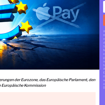
W
H
m
d
S
M
e
g
s
b
W
E
I
ierungen der Eurozone, das Europäische Parlament, den
w
a
ie Europäische Kommission
D