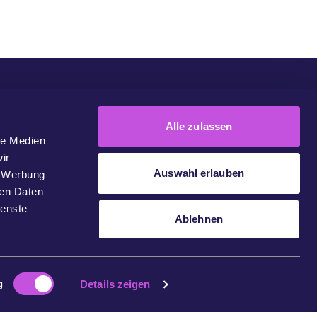
emeinschaft
Unsere Kampagnen
Machen Sie Mit
Kontakte
Alle zulassen
le Medien
ir
Auswahl erlauben
, Werbung
ren Daten
ienste
Ablehnen
g
Details zeigen
Datenschutz
Impressum