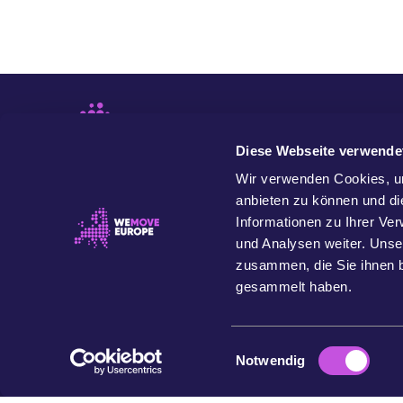
Diese Webseite verwende
Wir verwenden Cookies, um
anbieten zu können und di
Informationen zu Ihrer Ve
und Analysen weiter. Unse
zusammen, die Sie ihnen b
WeMove Europe ist eine wertebasierte europäische
Gemeinschaft. Wir wollen den Einfluss der
gesammelt haben.
Zivilbevölkerung stärken, um Europa im Namen des
Planeten, aller Menschen und zukünftiger Generationen
zum Besseren zu verändern.
E
Notwendig
© 2026 WeMove Europe
i
n