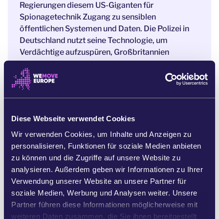
Regierungen diesem US-Giganten für
Spionagetechnik Zugang zu sensiblen
öffentlichen Systemen und Daten. Die Polizei in
Deutschland nutzt seine Technologie, um
Verdächtige aufzuspüren, Großbritannien
übergibt ihm riesige Datensätze aus dem
Gesundheitswesen – und das ist erst der Anfang.
[3]
Der Einfluss von Palantir in Europa breitet sich
immer weiter aus, und kaum jemand weiß davon.
Diese Webseite verwendet Cookies
Wir verwenden Cookies, um Inhalte und Anzeigen zu
Genau deshalb müssen wir Licht ins Dunkel
personalisieren, Funktionen für soziale Medien anbieten
bringen. Sonst laufen wir Gefahr, eine
zu können und die Zugriffe auf unsere Website zu
Massenüberwachung einzuführen und Kriege
analysieren. Außerdem geben wir Informationen zu Ihrer
anzuheizen, während Europa seine Daten und
Verwendung unserer Website an unsere Partner für
seine Sicherheit einem US-Konzern ausliefert.
soziale Medien, Werbung und Analysen weiter. Unsere
Wenn wir
aktiv werden und gegen Palantir
Partner führen diese Informationen möglicherweise mit
protestieren, können wir die Verantwortlichen
weiteren Daten zusammen, die Sie ihnen bereitgestellt