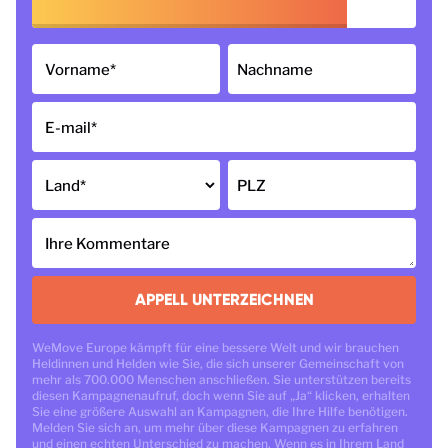
Vorname
*
Nachname
E-mail
*
Land
*
PLZ
Ihre Kommentare
APPELL UNTERZEICHNEN
WeMove Europe kämpft für eine bessere Welt und wir brauchen
Heldinnen und Helden wie Sie, die sich unserer Gemeinschaft von
mehr als 700.000 Menschen anschließen. Sie unterstützen bereits
diesen Kampagnenaufruf, doch wenn Sie auf „Ja“ klicken, erhalten
Sie eine größere Auswahl an Kampagnen, die Ihre Hilfe benötigen.
Melden Sie sich an, um mehr über diese Kampagnen zu erfahren
und einen echten Unterschied zu machen. Wenn es in Ihrem Land