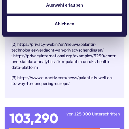
a
Auswahl erlauben
Die Unternehmensleitung macht keinen Hehl aus ihren
h
Absichten. CEO Alex Karp sagte einmal, Palantir sei
l
„dazu da, […] Feinde einzuschüchtern und manchmal
auch zu töten.“ https://www.wired.com/story/uncanny-
Ablehnen
valley-podcast-palantir-most-mysterious-company-
silicon-valley
[2] https://privacy-web.nl/en/nieuws/palantir-
technologies-verdacht-van-privacyschendingen/
;
https://privacyinternational.org/examples/5299/contr
oversial-data-analytics-firm-palantir-run-uks-health-
data-platform
[3] https://www.euractiv.com/news/palantir-is-well-on-
its-way-to-conquering-europe/
103,290
von 125,000 Unterschriften