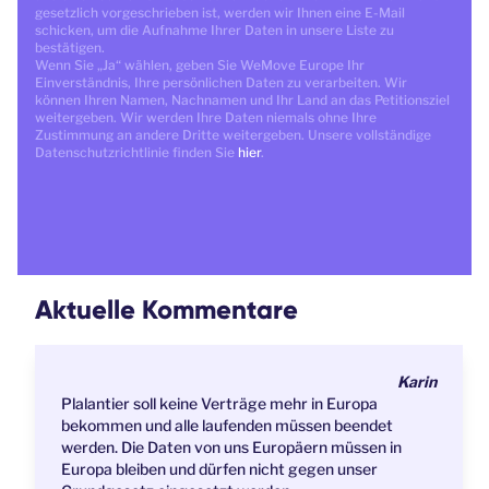
gesetzlich vorgeschrieben ist, werden wir Ihnen eine E-Mail
schicken, um die Aufnahme Ihrer Daten in unsere Liste zu
bestätigen.
Wenn Sie „Ja“ wählen, geben Sie WeMove Europe Ihr
Einverständnis, Ihre persönlichen Daten zu verarbeiten. Wir
können Ihren Namen, Nachnamen und Ihr Land an das Petitionsziel
weitergeben. Wir werden Ihre Daten niemals ohne Ihre
Zustimmung an andere Dritte weitergeben. Unsere vollständige
Datenschutzrichtlinie finden Sie
hier
.
Aktuelle Kommentare
Karin
Plalantier soll keine Verträge mehr in Europa
bekommen und alle laufenden müssen beendet
werden. Die Daten von uns Europäern müssen in
Europa bleiben und dürfen nicht gegen unser