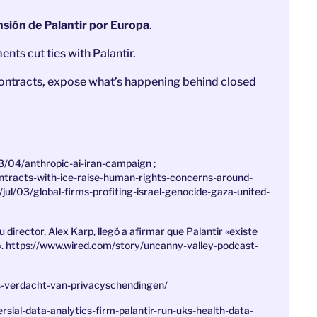
nsión de Palantir por Europa
.
ts cut ties with Palantir.
contracts, expose what’s happening behind closed
/04/anthropic-ai-iran-campaign ;
ntracts-with-ice-raise-human-rights-concerns-around-
jul/03/global-firms-profiting-israel-genocide-gaza-united-
 director, Alex Karp, llegó a afirmar que Palantir «existe
los». https://www.wired.com/story/uncanny-valley-podcast-
ies-verdacht-van-privacyschendingen/
sial-data-analytics-firm-palantir-run-uks-health-data-