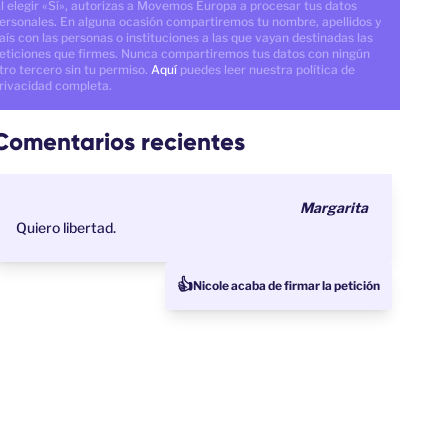
l elegir «Sí», autorizas a Movemos Europa a procesar tus datos
ersonales. En alguna ocasión compartiremos tu nombre, apellidos y
aís con las personas o instituciones a las que vayan destinadas las
eticiones que firmes. Nunca compartiremos tus datos con ningún
tro tercero sin tu permiso.
Aquí
puedes leer nuestra política de
rivacidad completa.
Comentarios recientes
Margarita
Quiero libertad.
👍
Nicole acaba de firmar la petición