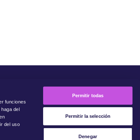
unidad
Campañas
Únete A Nuestra Comunidad
Contacto
Permitir todas
er funciones
 haga del
Permitir la selección
den
r del uso
Denegar