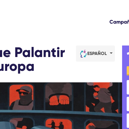
Campa
e Palantir
ESPAÑOL
uropa