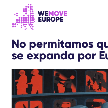
Ir al contenido principal
Saltar al pie de página
No permitamos qu
se expanda por E