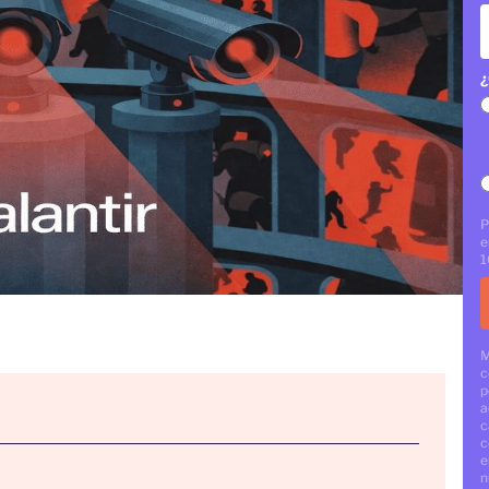
¿
P
e
1
M
c
p
a
c
c
e
n