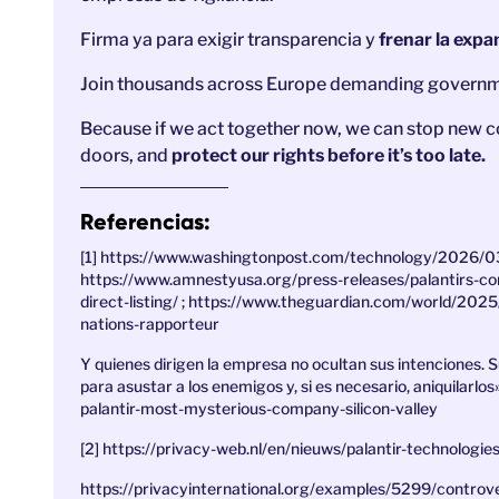
Firma ya para exigir transparencia y
frenar la expa
Join thousands across Europe demanding governmen
Because if we act together now, we can stop new 
doors, and
protect our rights before it’s too late.
Referencias:
[1] https://www.washingtonpost.com/technology/2026/03
https://www.amnestyusa.org/press-releases/palantirs-co
direct-listing/ ; https://www.theguardian.com/world/2025/
nations-rapporteur
Y quienes dirigen la empresa no ocultan sus intenciones. Su
para asustar a los enemigos y, si es necesario, aniquilar
palantir-most-mysterious-company-silicon-valley
[2] https://privacy-web.nl/en/nieuws/palantir-technolog
https://privacyinternational.org/examples/5299/controver