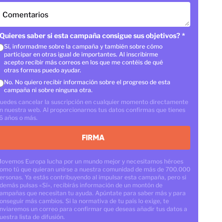
Comentarios
Quieres saber si esta campaña consigue sus objetivos?
*
Sí, informadme sobre la campaña y también sobre cómo
participar en otras igual de importantes. Al inscribirme
acepto recibir más correos en los que me contéis de qué
otras formas puedo ayudar.
No. No quiero recibir información sobre el progreso de esta
campaña ni sobre ninguna otra.
uedes cancelar la suscripción en cualquier momento directamente
n nuestra web. Al proporcionarnos tus datos confirmas que tienes
6 años o más.
FIRMA
ovemos Europa lucha por un mundo mejor y necesitamos héroes
omo tú que quieran unirse a nuestra comunidad de más de 700.000
ersonas. Ya estás contribuyendo al impulsar esta campaña, pero si
demás pulsas «Sí», recibirás información de un montón de
ampañas que necesitan tu ayuda. Apúntate para saber más y para
onseguir más cambios. Si la normativa de tu país lo exige, te
nviaremos un correo para confirmar que deseas añadir tus datos a
uestra lista de difusión.