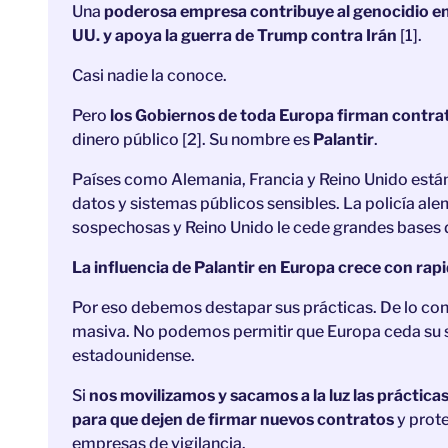
Una
poderosa empresa contribuye al genocidio en 
UU. y apoya la guerra de Trump contra Irán
[1].
Casi nadie la conoce.
Pero
los Gobiernos de toda Europa firman contra
dinero público [2]. Su nombre es
Palantir
.
Países como Alemania, Francia y Reino Unido están
datos y sistemas públicos sensibles. La policía ale
sospechosas y Reino Unido le cede grandes bases de 
La influencia de Palantir en Europa crece con rapi
Por eso debemos destapar sus prácticas. De lo contr
masiva. No podemos permitir que Europa ceda su s
estadounidense.
Si
nos movilizamos y sacamos a la luz las práctica
para que dejen de firmar nuevos contratos
y prote
empresas de vigilancia.