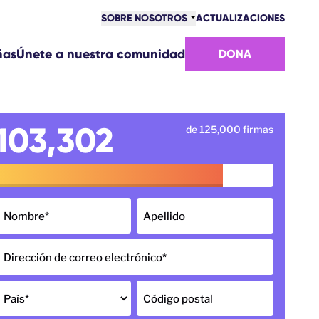
SOBRE NOSOTROS
ACTUALIZACIONES
COMUNIDAD
ñas
Únete a nuestra comunidad
DONA
VICTORIAS
EQUIPO
ÚNETE AL EQUIPO
CÓMO NOS FINANCIAMOS
103,302
de 125,000 firmas
CONTACTO
Nombre
*
Apellido
Dirección de correo electrónico
*
País
*
Código postal