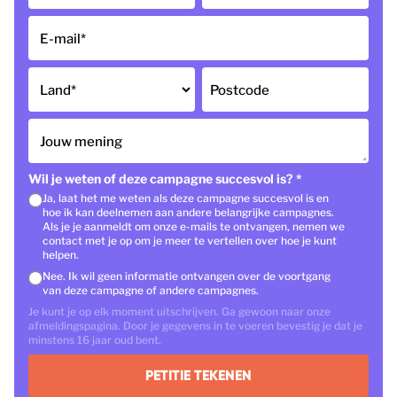
E-mail
*
Land
*
Postcode
Jouw mening
Wil je weten of deze campagne succesvol is?
*
Ja, laat het me weten als deze campagne succesvol is en
hoe ik kan deelnemen aan andere belangrijke campagnes.
Als je je aanmeldt om onze e-mails te ontvangen, nemen we
contact met je op om je meer te vertellen over hoe je kunt
helpen.
Nee. Ik wil geen informatie ontvangen over de voortgang
van deze campagne of andere campagnes.
Je kunt je op elk moment uitschrijven. Ga gewoon naar onze
afmeldingspagina. Door je gegevens in te voeren bevestig je dat je
minstens 16 jaar oud bent.
PETITIE TEKENEN