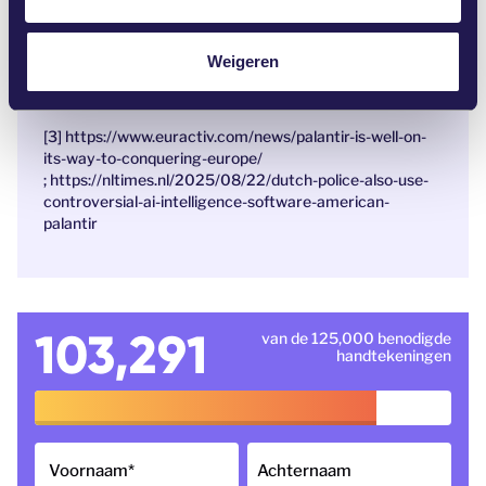
i
[2] https://privacy-web.nl/en/nieuws/palantir-
technologies-verdacht-van-privacyschendingen/
e
;
https://privacyinternational.org/examples/5299/contr
Weigeren
oversial-data-analytics-firm-palantir-run-uks-health-
data-platform
[3]
https://www.euractiv.com/news/palantir-is-well-on-
its-way-to-conquering-europe/
;
https://nltimes.nl/2025/08/22/dutch-police-also-use-
controversial-ai-intelligence-software-american-
palantir
103,291
van de 125,000 benodigde
handtekeningen
Voornaam
*
Achternaam