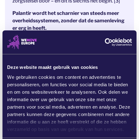
zorgstelsel door – en dit is slechts het begin. [3]
Palantir wordt het scharnier van steeds meer
overheidssystemen, zonder dat de samenleving
er erg in heeft.
We moeten hier de schijnwerpers op richten.
Anders gaan we richting een Europa waarin de
staat burgers massaal bespiedt en oorlogen
financiert, een Europa dat zijn persoonsgegevens
Deze website maakt gebruik van cookies
en digitale veiligheid met een strik erom aan
We gebruiken cookies om content en advertenties te
Amerikaanse surveillance-multinationals
personaliseren, om functies voor social media te bieden
uitlevert.
en om ons websiteverkeer te analyseren. Ook delen we
Als wij nu diep inademen en ons dan luidkeels
informatie over uw gebruik van onze site met onze
uitspreken tegen Palantir, weerhouden we
partners voor social media, adverteren en analyse. Deze
politici ervan om nieuwe contracten op te
partners kunnen deze gegevens combineren met andere
stellen.
Dan beschermen we de
informatie die u aan ze heeft verstrekt of die ze hebben
persoonsgegevens van Europeanen voor
verzameld op basis van uw gebruik van hun services.
machtige surveillance-multinationals.
Teken nu en