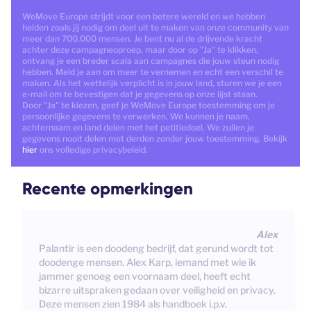
WeMove Europe strijdt voor een betere wereld en we hebben
helden zoals jij nodig om deel uit te maken van onze community van
meer dan 700.000 mensen. Je bent nu al de drijvende kracht
achter deze campagneoproep, maar door op "Ja" te klikken,
ontvang je een breder scala aan campagnes die jouw steun nodig
hebben. Meld je aan om meer te vernemen en echt een verschil te
maken. Als het wettelijk verplicht is in jouw land, sturen we je een
e-mail om te bevestigen dat je gegevens op onze lijst staan.
Door "Ja" te kiezen, geef je WeMove Europe toestemming om je
persoonlijke gegevens te verwerken. We kunnen je naam,
achternaam en land delen met het petitiedoel. We zullen je
gegevens nooit delen met derden zonder jouw toestemming. Bekijk
hier
ons volledige privacybeleid.
Recente opmerkingen
Alex
Palantir is een doodeng bedrijf, dat gerund wordt tot
doodenge mensen. Alex Karp, iemand met wie ik
jammer genoeg een voornaam deel, heeft echt
bizarre uitspraken gedaan over veiligheid en privacy.
Deze mensen zien 1984 als handboek i.p.v.