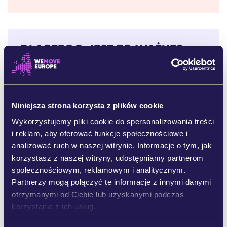
DLACZEGO JEST TO WAŻNE?
Prawdopodobnie gdzieś w Twojej szufladzie leży
stary telefon, który zbiera kurz.
Niniejsza strona korzysta z plików cookie
Zamierzałeś/aś go naprawić. Jednak naprawa
okazała się zbyt droga, zbyt trudna lub po prostu
Wykorzystujemy pliki cookie do spersonalizowania treści
niemożliwa.
i reklam, aby oferować funkcje społecznościowe i
analizować ruch w naszej witrynie. Informacje o tym, jak
To nie przypadek.
Firmy takie jak Apple i
korzystasz z naszej witryny, udostępniamy partnerom
Samsung czerpią zyski, gdy nie naprawiamy
społecznościowym, reklamowym i analitycznym.
urządzeń, a zamiast tego kupujemy nowe.
Partnerzy mogą połączyć te informacje z innymi danymi
Podczas gdy góry odpadów elektronicznych
otrzymanymi od Ciebie lub uzyskanymi podczas
wciąż rosną,
to my ponosimy tego koszty
.
korzystania z ich usług.
Obecnie UE pracuje nad nową ustawą mającą na