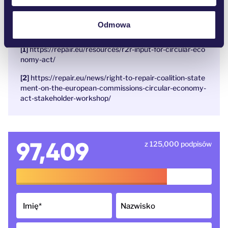
wykorzystanie!
Odmowa
Przypisy:
https://repair.eu/resources/r2r-input-for-circular-eco
nomy-act/
https://repair.eu/news/right-to-repair-coalition-state
ment-on-the-european-commissions-circular-economy-
act-stakeholder-workshop/
97,409
z 125,000 podpisów
Imię
*
Nazwisko