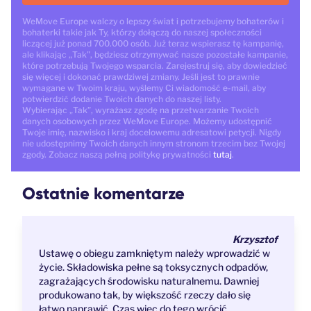
WeMove Europe walczy o lepszy świat i potrzebujemy bohaterów i
bohaterki takie jak Ty, którzy dołączą do naszej społeczności
liczącej już ponad 700.000 osób. Już teraz wspierasz tę kampanię,
ale klikając „Tak”, będziesz otrzymywać nasze pozostałe kampanie,
które potrzebują Twojego wsparcia. Zarejestruj się, aby dowiedzieć
się więcej i dokonać prawdziwej zmiany. Jeśli jest to prawnie
wymagane w Twoim kraju, wyślemy Ci wiadomość e-mail, aby
potwierdzić dodanie Twoich danych do naszej listy.
Wybierając „Tak”, wyrażasz zgodę na przetwarzanie Twoich
danych osobowych przez WeMove Europe. Możemy udostępnić
Twoje imię, nazwisko i kraj docelowemu adresatowi petycji. Nigdy
nie udostępnimy Twoich danych innym stronom trzecim bez Twojej
zgody. Zobacz naszą pełną politykę prywatności
tutaj
.
Ostatnie komentarze
Krzysztof
Ustawę o obiegu zamkniętym należy wprowadzić w
życie. Składowiska pełne są toksycznych odpadów,
zagrażających środowisku naturalnemu. Dawniej
produkowano tak, by większość rzeczy dało się
łatwo naprawić. Czas więc do tego wrócić...