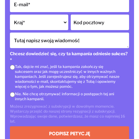
E-mail
*
Kraj
*
Kod pocztowy
Tutaj napisz swoją wiadomość
Chcesz dowiedzieć się, czy ta kampania odniesie sukces?
*
Tak, dajcie mi znać, jeśli ta kampania zakończy się
sukcesem oraz jak mogę uczestniczyć w innych ważnych
kampaniach. Jeśli zarejestrujesz się, aby otrzymywać nasze
wiadomości e-mail, skontaktujemy się z Tobą i opowiemy
więcej o tym, jak możesz pomóc.
Nie. Nie chcę otrzymywać informacji o postępach tej ani
innych kampanii.
Możesz zrezygnować z subskrypcji w dowolnym momencie.
Wystarczy przejść do naszej strony rezygnacji z subskrypcji.
Wprowadzając swoje dane, potwierdzasz, że masz co najmniej 16
lat.
PODPISZ PETYCJĘ