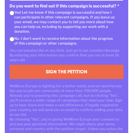
Do you want to find out if this campaign is successful?
*
Yes! Let me know if this campaign is successful and how I
can participate in other relevant campaigns. If you leave us
your email, we may contact you to tell you more about how
you can help us, including by supporting our work with a
donation.
No. I don't want to receive information about the progress
of this campaign or other campaigns.
You can unsubscribe at any time. Just go to our unsubscribe page.
By entering your information you confirm that you are at least 16
years old.
SIGN THE PETITION
WeMove Europe is fighting for a better world, and we need heroes
like you to join our community of more than 700,000 people.
Already you're powering this campaign call, but by clicking "Yes",
you'll receive a wider range of campaigns that need your help. Sign
up to hear more and make a real difference. If legally required in
your country, we will send you an email to confirm adding your data
on our list.
By choosing "Yes", you're giving WeMove Europe your consent to
process your personal information. We might share your name,
surname and country with the petition target. Unless you subscribe