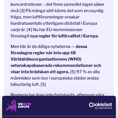
koncentrationer – det finns sannolikt ingen säker
nivå [3] På många sätt känns det som en osynlig
fråga, men luftföroreningar orsakar
hundratusentals ytterligare dödsfall i Europa
varje år. [4] Nu har EU-kommissionen
föreslagit
nya regler för luftkvalitet i Europa.
Men här är de dåliga nyheterna —
dessa
föreslagna regler når inte upp till
Världshälsoorganisationens (WHO)
vetenskapsbaserade rekommendationer och
visar inte brådskan att agera.
[5] 97 % av alla
människor som bor i europeiska städer andas
hälsofarlig luft. [5]
Reglerna har ännu inte fastslagits, eftersom våra
parlamentsledamöter och nationella regeringar
kommer att behöva godkänna dem. En enorm
offentlig motreaktion kommer att hjälpa dem att