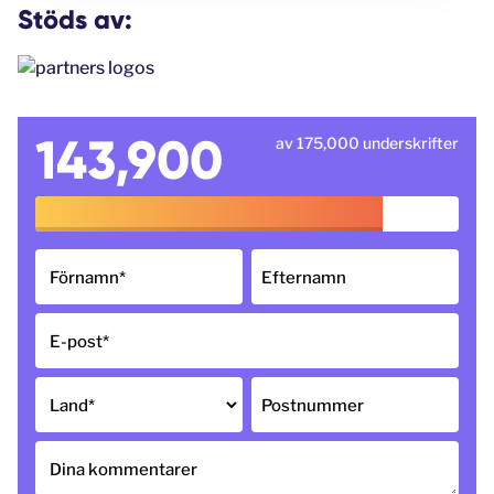
Stöds av:
143,900
av 175,000 underskrifter
Förnamn
*
Efternamn
E-post
*
Land
*
Postnummer
Dina kommentarer