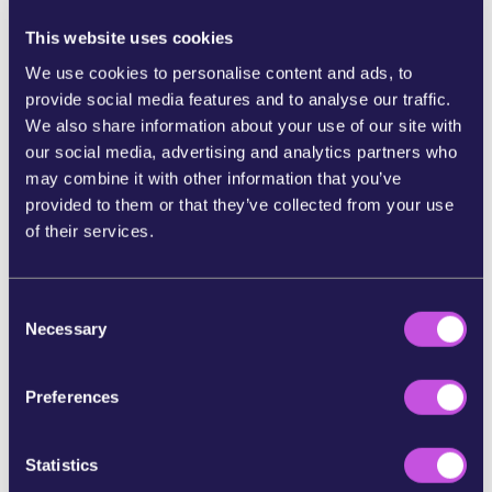
visa att starka luftföroreningsgränser är värda att
kämpa för.
This website uses cookies
We use cookies to personalise content and ads, to
Ingen får välja den luft man andas, men
provide social media features and to analyse our traffic.
konsekvenserna av att andas förorenad luft är
We also share information about your use of our site with
skrämmande.
Ändå kommer lobbyister från
our social media, advertising and analytics partners who
förorenande industrier just nu att pressa
may combine it with other information that you’ve
parlamentsledamöter och våra regeringar att
provided to them or that they’ve collected from your use
hålla våra normer för luftföroreningar låga. Att
of their services.
fortsätta bygga fler vägar och minska
kollektivtrafiken, att använda fossila bränslen i
stället för att investera i förnybar energi, att
C
fortsätta med en ohållbar jordbruksmodell, att
Necessary
o
fortsätta att bränna ved. Att fortsätta att förorena
n
vår luft till ett enormt pris — ett pris som är vår
s
hälsa.
Preferences
e
n
Referenser:
t
Statistics
S