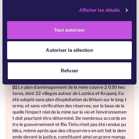
ce type de projet.
c
Afficher les détails
o
Les citoyen·ne·s serbes ont droit à un air pur, à une
n
eau propre et à des conditions de vie saines.
s
Empêchez la construction de la dangereuse mine
Tout autoriser
e
de lithium de Rio Tinto et protégez les
n
habitant·e·s, le patrimoine, l’environnement et les
t
Autoriser la sélection
rivières de la vallée du Jadar. Ensemble, nous
e
pouvons sauver notre environnement.
m
e
Refuser
Références:
n
t
Le plan d’aménagement de la mine couvre 2 030 hec
tares, dont 22 villages autour de Loznica et Krupanj. Il a
été adopté sans plan d’exploitation du lithium sur le long t
erme, et sans vérification des réserves, sur la base de la
quelle l’impact réel de la mine sur la vie et l'environnemen
t doit pourtant être déterminé. De nombreux accords en
tre le gouvernement et Rio Tinto n’ont pas été rendus pu
blics, même après que des citoyen·ne·s en ont fait la dem
ande devant la justice, constituant ainsi un grave manqu