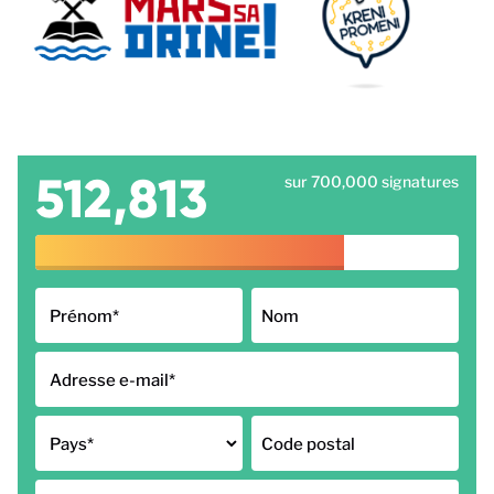
512,813
sur 700,000 signatures
Prénom
*
Nom
Adresse e-mail
*
Pays
*
Code postal