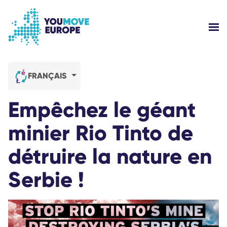
Aller au contenu principal
Passer à la navigation en pied de page
AFF
QUI SOMMES NOUS ?
FRANÇAIS
CAMPAGNES YOUMOVE
Empêchez le géant
S'IDENTIFIER
minier Rio Tinto de
détruire la nature en
AIDE
Serbie !