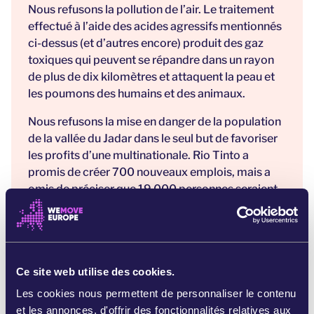
Nous refusons la pollution de l’air. Le traitement
effectué à l’aide des acides agressifs mentionnés
ci-dessus (et d’autres encore) produit des gaz
toxiques qui peuvent se répandre dans un rayon
de plus de dix kilomètres et attaquent la peau et
les poumons des humains et des animaux.
Nous refusons la mise en danger de la population
de la vallée du Jadar dans le seul but de favoriser
les profits d’une multinationale. Rio Tinto a
promis de créer 700 nouveaux emplois, mais a
omis de préciser que 19 000 personnes seraient
déplacées ou gravement impactées par le projet.
En 2020, Rio Tinto a détruit une grotte aborigène
australienne sacrée construite il y a 45 000 ans.
[3] La société et ses représentants ont été
Ce site web utilise des cookies.
condamnés à plusieurs reprises pour fraude et
Les cookies nous permettent de personnaliser le contenu
ont dû verser des milliards de dollars de
et les annonces, d'offrir des fonctionnalités relatives aux